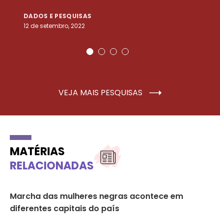
DADOS E PESQUISAS
D
12 de setembro, 2022
25
VEJA MAIS PESQUISAS
MATÉRIAS
RELACIONADAS
Marcha das mulheres negras acontece em
Cu
diferentes capitais do país
di