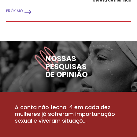
defesa de meninas
PRÓXIMO
NOSSAS
PESQUISAS
DE OPINIÃO
A conta não fecha: 4 em cada dez
P
la
mulheres já sofreram importunação
a
sexual e viveram situaçõ...
m