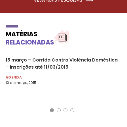
VEJA MAIS PESQUISAS
MATÉRIAS
RELACIONADAS
a
15 março – Corrida Contra Violência Doméstica
Co
l?
– inscrições até 11/03/2015
De
e
AGENDA
10 de março, 2015
AG
19 