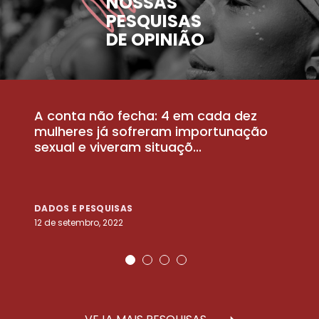
NOSSAS
PESQUISAS
DE OPINIÃO
A conta não fecha: 4 em cada dez
P
la
mulheres já sofreram importunação
a
sexual e viveram situaçõ...
m
DADOS E PESQUISAS
D
12 de setembro, 2022
25