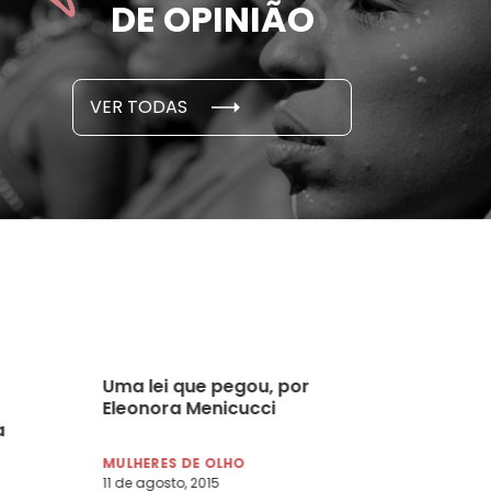
DE OPINIÃO
em cada 6 já sofreu
cidade
...
S E PESQUISAS
DADOS E P
VER TODAS
 novembro, 2021
15 de outubro
Uma lei que pegou, por
Eleonora Menicucci
a
MULHERES DE OLHO
11 de agosto, 2015