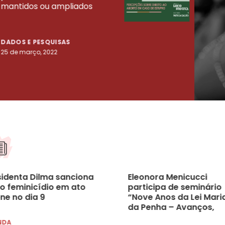
mantidos ou ampliados
uma 
tenta
DADOS E PESQUISAS
DADO
25 de março, 2022
23 de
sidenta Dilma sanciona
Eleonora Menicucci
do feminicídio em ato
participa de seminário
ne no dia 9
“Nove Anos da Lei Mari
da Penha – Avanços,
Desafios e o Papel do
NDA