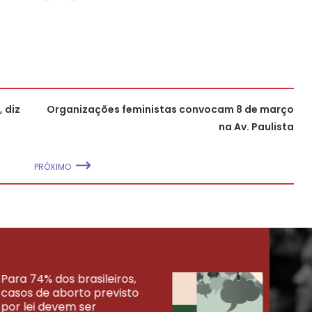
 diz
Organizações feministas convocam 8 de março
na Av. Paulista
PRÓXIMO
Para 74% dos brasileiros,
30% 
casos de aborto previsto
fora
UISAS
por lei devem ser
mort