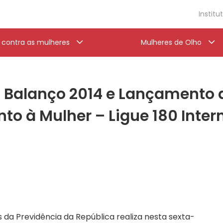
Institu
a contra as mulheres
Mulheres de Olho
o Balanço 2014 e Lançamento
o à Mulher – Ligue 180 Intern
s da Previdência da República realiza nesta sexta-