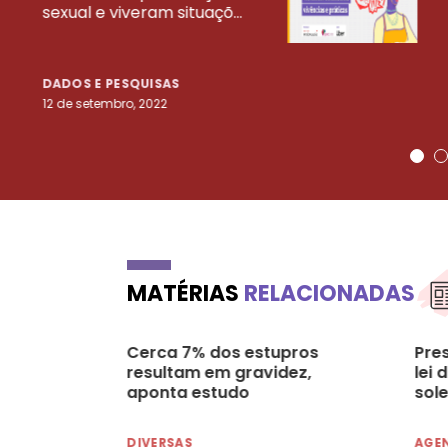
sexual e viveram situaçõ...
DADOS E PESQUISAS
12 de setembro, 2022
MATÉRIAS
RELACIONADAS
Cerca 7% dos estupros
Pre
resultam em gravidez,
lei 
aponta estudo
sole
DIVERSAS
AGE