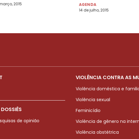
Controle Externo” – Sã
março, 2015
AGENDA
Paulo/SP, 17 e 18/08/20
14 de julho, 2015
T
VIOLÊNCIA CONTRA AS M
Violência doméstica e famili
Violência sexual
 DOSSIÊS
Feminicídio
squisas de opinião
Violência de gênero na inter
Violência obstétrica