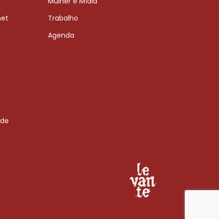
Mulher e Mídia
net
Trabalho
Agenda
 de