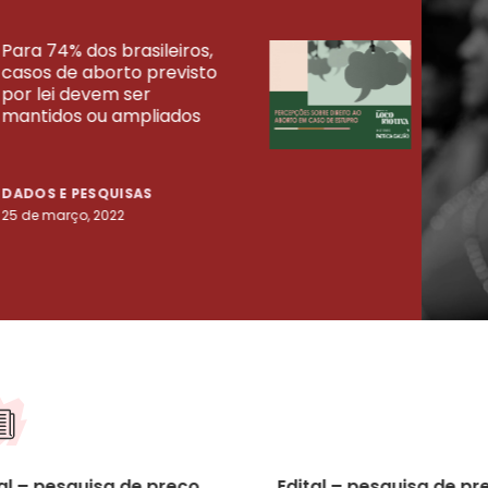
Para 74% dos brasileiros,
30% 
casos de aborto previsto
fora
UISAS
por lei devem ser
mort
mantidos ou ampliados
uma 
tenta
DADOS E PESQUISAS
DADO
25 de março, 2022
23 de
al – pesquisa de preço
Edital – pesquisa de pr