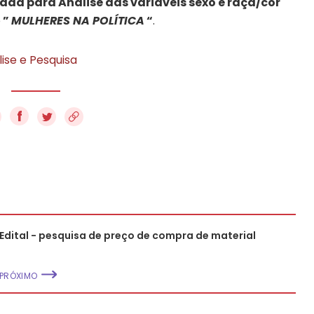
ada para Análise das variáveis sexo e raça/cor
o
”
MULHERES NA POLÍTICA
“
.
ise e Pesquisa
f
Edital - pesquisa de preço de compra de material
PRÓXIMO