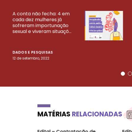
A conta não fecha: 4 em
cada dez mulheres já
VEJA MAIS PESQ
sofreram importunação
sexual e viveram situaçõ...
DADOS E PESQUISAS
12 de setembro, 2022
MATÉRIAS
RELACIONADAS
Edital – Contratação de
Edit