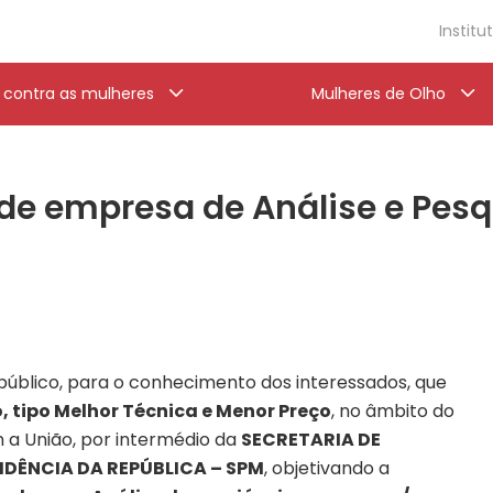
Institu
a contra as mulheres
Mulheres de Olho
 de empresa de Análise e Pes
 público, para o conhecimento dos interessados, que
, tipo Melhor Técnica e Menor Preço
, no âmbito do
 a União, por intermédio da
SECRETARIA DE
IDÊNCIA DA REPÚBLICA – SPM
, objetivando a