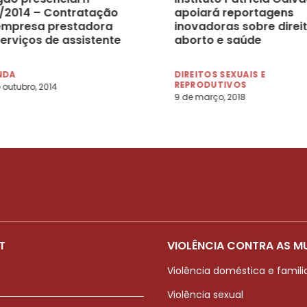
/2014 – Contratação
apoiará reportagens
empresa prestadora
inovadoras sobre direit
serviços de assistente
aborto e saúde
nico de projeto
NDA
DIREITOS SEXUAIS E
REPRODUTIVOS
 outubro, 2014
9 de março, 2018
T
VIOLÊNCIA CONTRA AS M
Violência doméstica e famili
Violência sexual