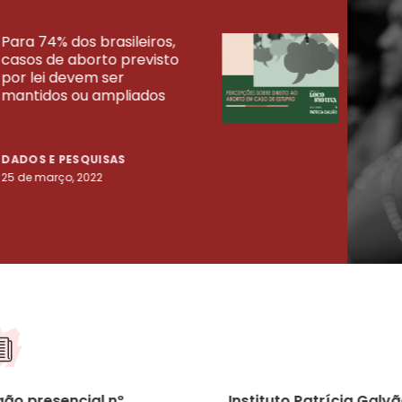
Para 74% dos brasileiros,
30% 
casos de aborto previsto
fora
UISAS
por lei devem ser
mort
mantidos ou ampliados
uma 
tenta
DADOS E PESQUISAS
DADO
25 de março, 2022
23 de
gão presencial nº
Instituto Patrícia Galv