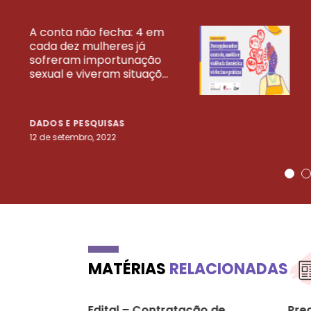
A conta não fecha: 4 em
cada dez mulheres já
VEJA MAIS PESQ
sofreram importunação
sexual e viveram situaçõ...
DADOS E PESQUISAS
12 de setembro, 2022
MATÉRIAS
RELACIONADAS
Edital – Contratação de
Pre