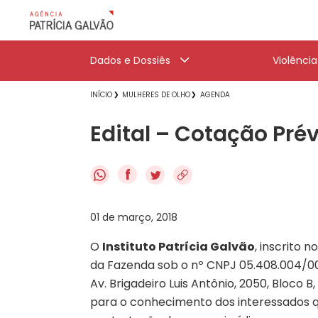
Dados e Dossiês
Violênci
INÍCIO
MULHERES DE OLHO
AGENDA
Edital – Cotação Pré
f
01 de março, 2018
O
Instituto Patrícia Galvão
, inscrito 
da Fazenda sob o nº CNPJ 05.408.004/000
Av. Brigadeiro Luis Antônio, 2050, Bloco B
para o conhecimento dos interessados q