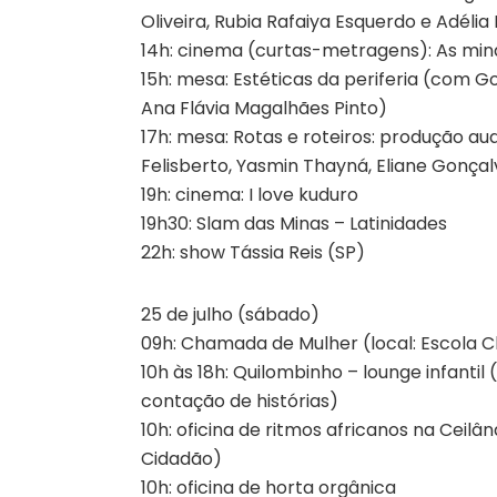
Oliveira, Rubia Rafaiya Esquerdo e Adélia
14h: cinema (curtas-metragens): As mina
15h: mesa: Estéticas da periferia (com Go
Ana Flávia Magalhães Pinto)
17h: mesa: Rotas e roteiros: produção au
Felisberto, Yasmin Thayná, Eliane Gonça
19h: cinema: I love kuduro
19h30: Slam das Minas – Latinidades
22h: show Tássia Reis (SP)
25 de julho (sábado)
09h: Chamada de Mulher (local: Escola C
10h às 18h: Quilombinho – lounge infantil 
contação de histórias)
10h: oficina de ritmos africanos na Ceilâ
Cidadão)
10h: oficina de horta orgânica