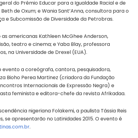
eral do Prêmio Educar para a Igualdade Racial e de
Beth de Oxum; e Wania Sant’Anna, consultora para o
a e Subcomissão de Diversidade da Petrobras.
ão as americanas Kathleen McGhee Anderson,
isão, teatro e cinema; e Yaba Blay, professora
anos, na Universidade de Drexel (EUA).
o evento a coreógrafa, cantora, pesquisadora,
nza Bioho Perea Martinez (criadora da Fundação
Encontros Internacionais de Expressão Negra) e
ta feminista e editora-chefe da revista Afrikadaa.
scendência nigeriana Folakemi, a paulista Tássia Reis
s, se apresentarão no Latinidades 2015. O evento é
tinas.com.br
.