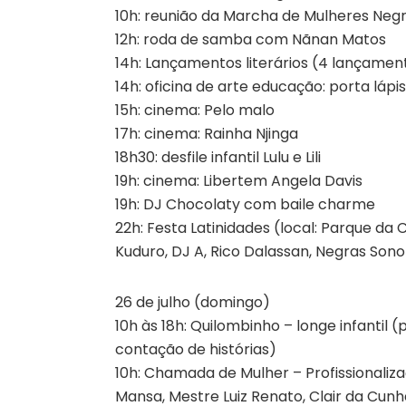
10h: reunião da Marcha de Mulheres Neg
12h: roda de samba com Nãnan Matos
14h: Lançamentos literários (4 lançamen
14h: oficina de arte educação: porta lápis
15h: cinema: Pelo malo
17h: cinema: Rainha Njinga
18h30: desfile infantil Lulu e Lili
19h: cinema: Libertem Angela Davis
19h: DJ Chocolaty com baile charme
22h: Festa Latinidades (local: Parque da
Kuduro, DJ A, Rico Dalassan, Negras Son
26 de julho (domingo)
10h às 18h: Quilombinho – longe infantil (
contação de histórias)
10h: Chamada de Mulher – Profissionali
Mansa, Mestre Luiz Renato, Clair da Cun