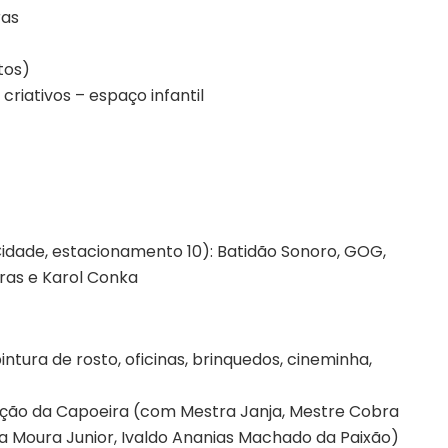
ras
tos)
 criativos – espaço infantil
 Cidade, estacionamento 10): Batidão Sonoro, GOG,
oras e Karol Conka
pintura de rosto, oficinas, brinquedos, cineminha,
zação da Capoeira (com Mestra Janja, Mestre Cobra
ha Moura Junior, Ivaldo Ananias Machado da Paixão)