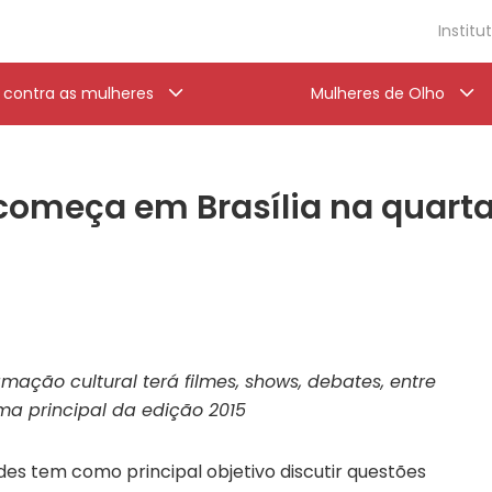
Institu
a contra as mulheres
Mulheres de Olho
 começa em Brasília na quarta
ação cultural terá filmes, shows, debates, entre
ma principal da edição 2015
des tem como principal objetivo discutir questões