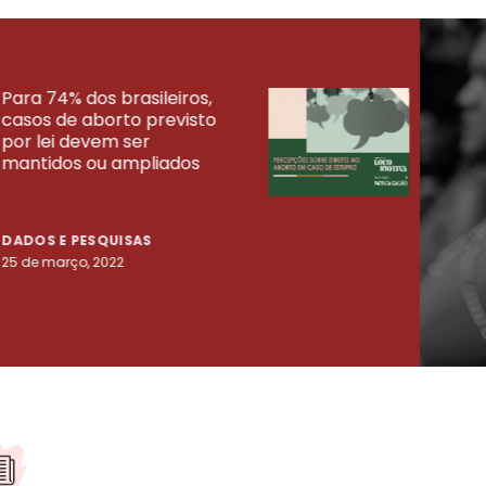
Para 74% dos brasileiros,
30% 
casos de aborto previsto
fora
UISAS
por lei devem ser
mort
mantidos ou ampliados
uma 
tenta
DADOS E PESQUISAS
DADO
25 de março, 2022
23 de