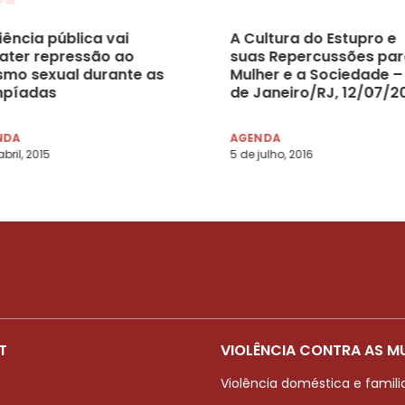
iência pública vai
A Cultura do Estupro e
ater repressão ao
suas Repercussões par
ismo sexual durante as
Mulher e a Sociedade –
mpíadas
de Janeiro/RJ, 12/07/2
NDA
AGENDA
bril, 2015
5 de julho, 2016
T
VIOLÊNCIA CONTRA AS M
Violência doméstica e famili