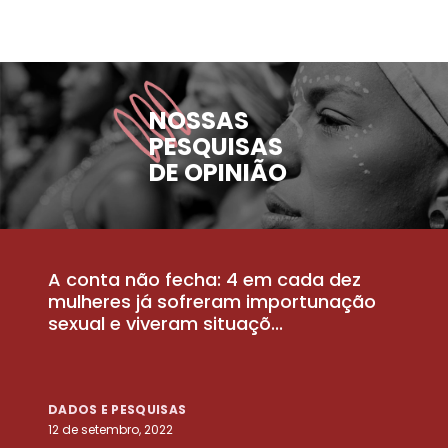
NOSSAS
PESQUISAS
DE OPINIÃO
A conta não fecha: 4 em cada dez
P
la
mulheres já sofreram importunação
a
sexual e viveram situaçõ...
m
DADOS E PESQUISAS
D
12 de setembro, 2022
25