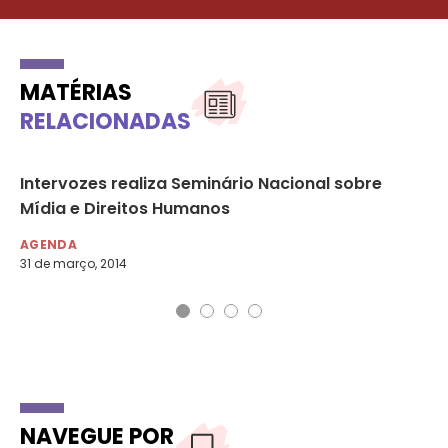
MATÉRIAS
RELACIONADAS
Intervozes realiza Seminário Nacional sobre
I 
17
Mídia e Direitos Humanos
Id
AGENDA
AG
31 de março, 2014
3 d
NAVEGUE POR