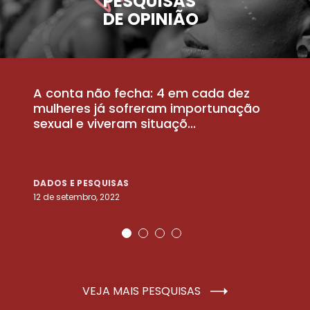
PESQUISAS
DE OPINIÃO
A conta não fecha: 4 em cada dez
P
la
mulheres já sofreram importunação
a
sexual e viveram situaçõ...
m
DADOS E PESQUISAS
D
12 de setembro, 2022
25
VEJA MAIS PESQUISAS