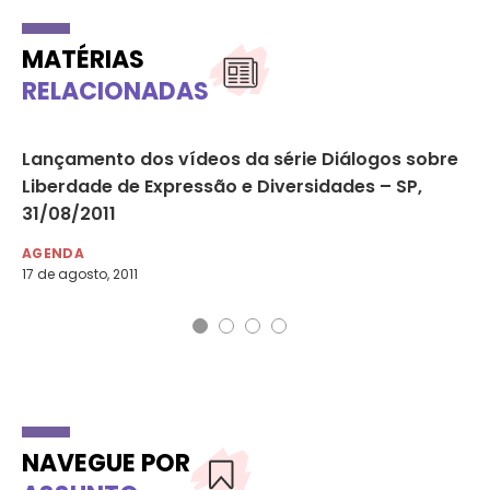
MATÉRIAS
RELACIONADAS
ra
Lançamento dos vídeos da série Diálogos sobre
Mi
Liberdade de Expressão e Diversidades – SP,
na
31/08/2011
AG
16 
AGENDA
17 de agosto, 2011
NAVEGUE POR