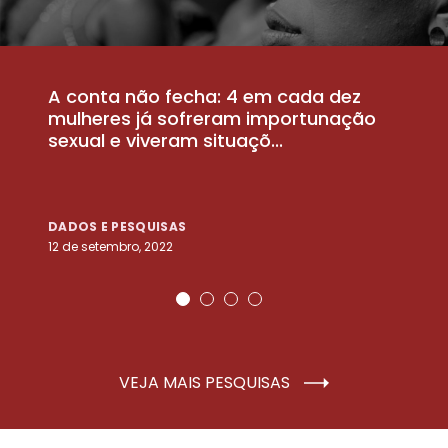
A conta não fecha: 4 em cada dez
P
la
mulheres já sofreram importunação
a
sexual e viveram situaçõ...
m
DADOS E PESQUISAS
D
12 de setembro, 2022
25
VEJA MAIS PESQUISAS