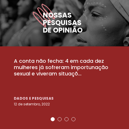
NOSSAS
PESQUISAS
DE OPINIÃO
A conta não fecha: 4 em cada dez
P
la
mulheres já sofreram importunação
a
sexual e viveram situaçõ...
m
DADOS E PESQUISAS
D
12 de setembro, 2022
25