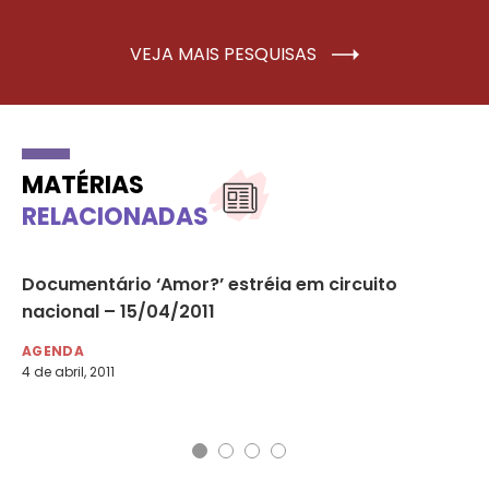
VEJA MAIS PESQUISAS
MATÉRIAS
RELACIONADAS
Documentário ‘Amor?’ estréia em circuito
SP
nacional – 15/04/2011
o 
AGENDA
AG
4 de abril, 2011
12 