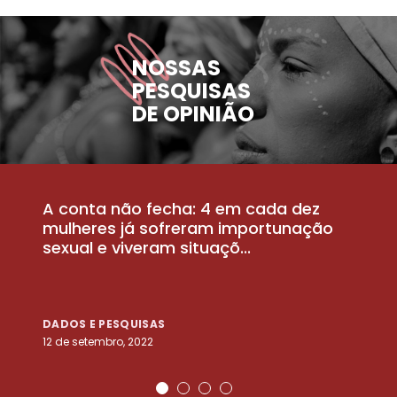
NOSSAS
PESQUISAS
DE OPINIÃO
A conta não fecha: 4 em cada dez
P
la
mulheres já sofreram importunação
a
sexual e viveram situaçõ...
m
DADOS E PESQUISAS
D
12 de setembro, 2022
25