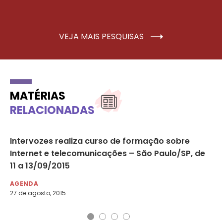
VEJA MAIS PESQUISAS
MATÉRIAS
RELACIONADAS
Intervozes realiza curso de formação sobre
In
Internet e telecomunicações – São Paulo/SP, de
co
11 a 13/09/2015
br
AGENDA
AG
27 de agosto, 2015
3 d