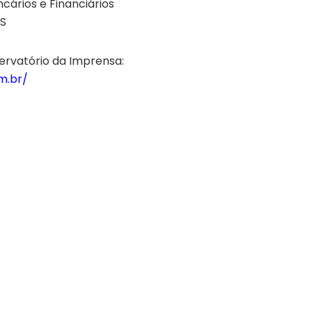
ncários e Financiários
/S
servatório da Imprensa:
m.br/