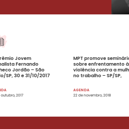
Prêmio Jovem
MPT promove seminári
nalista Fernando
sobre enfrentamento à
heco Jordão – São
violência contra a mul
o/SP, 30 e 31/10/2017
no trabalho – SP/SP,
05/12/2018
NDA
AGENDA
 outubro, 2017
22 de novembro, 2018