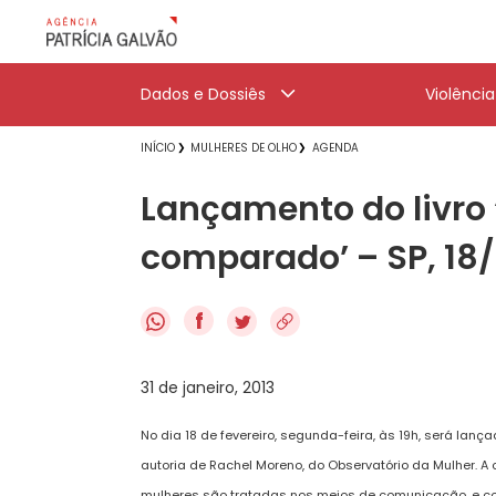
Dados e Dossiês
Violênci
INÍCIO
MULHERES DE OLHO
AGENDA
Lançamento do livro 
comparado’ – SP, 18
f
31 de janeiro, 2013
No dia 18 de fevereiro, segunda-feira, às 19h, será lanç
autoria de Rachel Moreno, do Observatório da Mulher. A
mulheres são tratadas nos meios de comunicação, e c