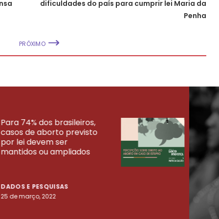
ensa
dificuldades do país para cumprir lei Maria da
Penha
PRÓXIMO
Para 74% dos brasileiros,
30% 
casos de aborto previsto
fora
UISAS
por lei devem ser
mort
mantidos ou ampliados
uma 
tenta
DADOS E PESQUISAS
DADO
25 de março, 2022
23 de