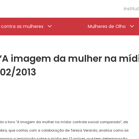
Institu
a contra as mulheres
Mulheres de Olho
‘A imagem da mulher na mídia
/02/2013
ado o livro “A imagem da mulher na mídia: controle social comparado”, de
 obra, que contou com a colaboração de Tereza Verardo, analisa como as
ompara a legislação sobre a mídia em 12 países que tem determinação