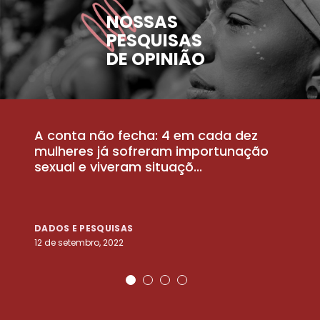
NOSSAS
PESQUISAS
DE OPINIÃO
A conta não fecha: 4 em cada dez
P
la
mulheres já sofreram importunação
a
sexual e viveram situaçõ...
m
DADOS E PESQUISAS
D
12 de setembro, 2022
25