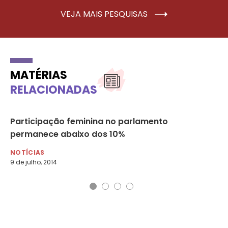
VEJA MAIS PESQUISAS
MATÉRIAS
RELACIONADAS
to
Participação feminina no parlamento
Em
permanece abaixo dos 10%
de
NOTÍCIAS
NO
9 de julho, 2014
6 d