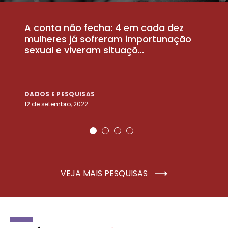
A conta não fecha: 4 em cada dez
P
la
mulheres já sofreram importunação
a
sexual e viveram situaçõ...
m
DADOS E PESQUISAS
D
12 de setembro, 2022
25
VEJA MAIS PESQUISAS