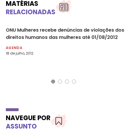
MATÉRIAS
RELACIONADAS
ONU Mulheres recebe denúncias de violações dos
La
direitos humanos das mulheres até 01/08/2012
Pe
DF
AGENDA
18 de julho, 2012
AG
6 d
NAVEGUE POR
ASSUNTO