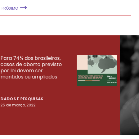
PRÓXIMO
Para 74% dos brasileiros,
30% 
casos de aborto previsto
fora
UISAS
por lei devem ser
mort
mantidos ou ampliados
uma 
tenta
DADOS E PESQUISAS
DADO
25 de março, 2022
23 de