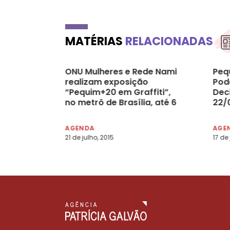
MATÉRIAS
RELACIONADAS
ONU Mulheres e Rede Nami
Peq
realizam exposição
Pod
“Pequim+20 em Graffiti”,
Deci
no metrô de Brasília, até 6
22/
de agosto
AGENDA
AGE
21 de julho, 2015
17 de