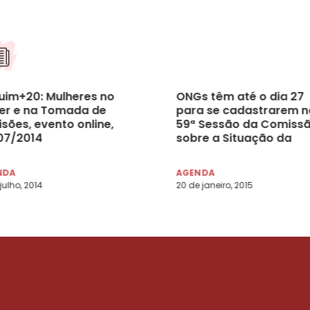
uim+20: Mulheres no
ONGs têm até o dia 27
er e na Tomada de
para se cadastrarem n
sões, evento online,
59ª Sessão da Comiss
07/2014
sobre a Situação da
Mulher
NDA
AGENDA
 julho, 2014
20 de janeiro, 2015