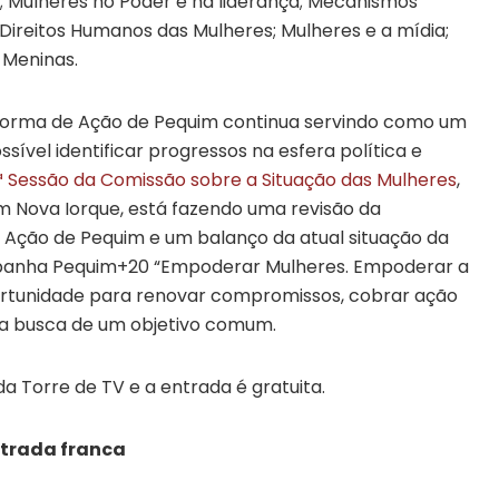
; Mulheres no Poder e na liderança; Mecanismos
 Direitos Humanos das Mulheres; Mulheres e a mídia;
 Meninas.
aforma de Ação de Pequim continua servindo como um
sível identificar progressos na esfera política e
ª Sessão da Comissão sobre a Situação das Mulheres
,
em Nova Iorque, está fazendo uma revisão da
Ação de Pequim e um balanço da atual situação da
panha Pequim+20 “Empoderar Mulheres. Empoderar a
rtunidade para renovar compromissos, cobrar ação
 na busca de um objetivo comum.
a Torre de TV e a entrada é gratuita.
ntrada franca