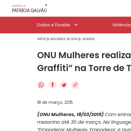
Dados e Dossiês
Violênci
INÍCIO
MULHERES DE OLHO
AGENDA
ONU Mulheres realiza
Graffiti” na Torre de 
f
18 de março, 2015
(ONU Mulheres, 18/03/2015)
Com entrad
mezanino até 30 de março. Na lingua
“Empoderar Mulheres. Empoderar a Hu