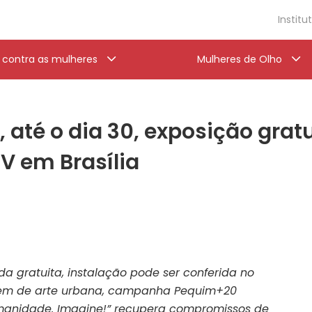
Institu
a contra as mulheres
Mulheres de Olho
, até o dia 30, exposição gra
TV em Brasília
a gratuita, instalação pode ser conferida no
gem de arte urbana, campanha Pequim+20
manidade. Imagine!” recupera compromissos de