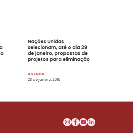
Nações Unidas
a
selecionam, até o dia 29
ão
de janeiro, propostas de
projetos para eliminação
da violência contra as
mulheres
AGENDA
23 de janeiro, 2015