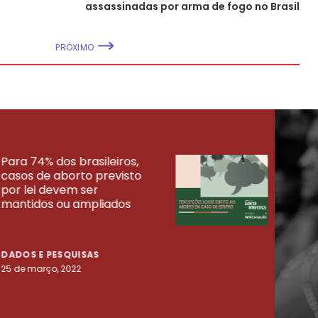
assassinadas por arma de fogo no Brasil
PRÓXIMO
Para 74% dos brasileiros,
30% 
casos de aborto previsto
fora
UISAS
por lei devem ser
mort
mantidos ou ampliados
uma 
tenta
DADOS E PESQUISAS
DADO
25 de março, 2022
23 de