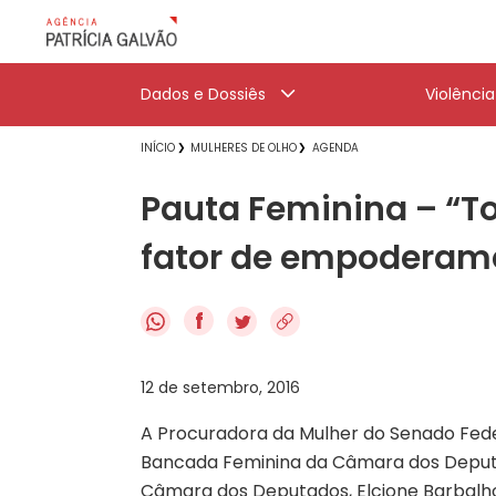
Dados e Dossiês
Violênci
INÍCIO
MULHERES DE OLHO
AGENDA
Pauta Feminina – “To
fator de empoderamen
f
12 de setembro, 2016
A Procuradora da Mulher do Senado Fede
Bancada Feminina da Câmara dos Deputa
Câmara dos Deputados, Elcione Barbalho