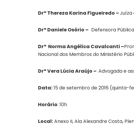
Drª Thereza Karina Figueiredo –
Juíza
Drª Daniele Osório –
Defensora Pública
Drª Norma Angélica Cavalcanti –
Pro
Nacional dos Membros do Ministério Públ
Drª Vera Lúcia Araújo –
Advogada e ass
Data:
15 de setembro de 2016 (quinta-fe
Horário
: 10h
Local:
Anexo II, Ala Alexandre Costa, Ple