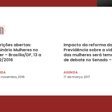
rições abertas:
Impacto da reforma d
inário Mulheres no
Previdência sobre a vi
r – Brasília/DF, 13 a
das mulheres será tem
12/2016
de debate no Senado –
DF, 23/03/2017
NDA
AGENDA
 novembro, 2016
17 de março, 2017