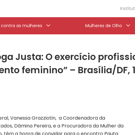
Institu
a contra as mulheres
Mulheres de Olho
ga Justa: O exercício profissi
to feminino” – Brasília/DF, 
ral, Vanessa Grazziotin, a Coordenadora da
dos, Dâmina Pereira, e a Procuradora da Mulher da
, têm a honra de convidar para o encontro Pauta