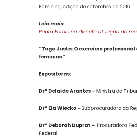
Feminina, edição de setembro de 2016.
Leia mais:
Pauta Feminina discute atuação de mul
“Toga Justa: O exercício profissiona
feminino”
Expositoras:
Drª Delaíde Arantes –
Ministra do Trib
Drª Ela Wiecko –
Subprocuradora da Repú
Drª Deborah Duprat –
Procuradora Fede
Federal