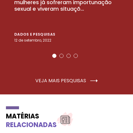
la
mulheres já sofreram importunação
a
sexual e viveram situaçõ...
m
DADOS E PESQUISAS
D
12 de setembro, 2022
25
VEJA MAIS PESQUISAS
MATÉRIAS
RELACIONADAS