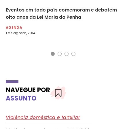
rá
Eventos em todo país comemoram e debatem
CD
oito anos da Lei Maria da Penha
ef
AGENDA
NO
1 de agosto, 2014
8 d
NAVEGUE POR
ASSUNTO
Violência doméstica e familiar