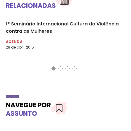
RELACIONADAS
1º Seminário Internacional Cultura da Violência
Fó
 –
contra as Mulheres
no
03
AGENDA
28 de abril, 2015
AG
27 
NAVEGUE POR
ASSUNTO