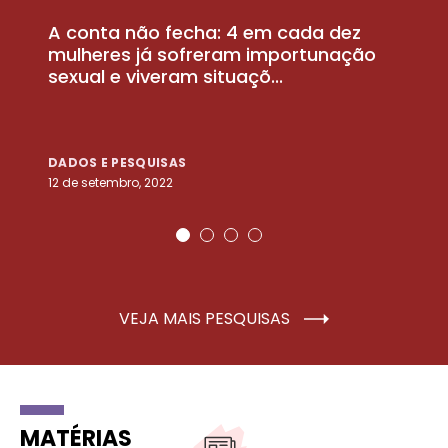
A conta não fecha: 4 em cada dez
P
la
mulheres já sofreram importunação
a
sexual e viveram situaçõ...
m
DADOS E PESQUISAS
D
12 de setembro, 2022
25
VEJA MAIS PESQUISAS
MATÉRIAS