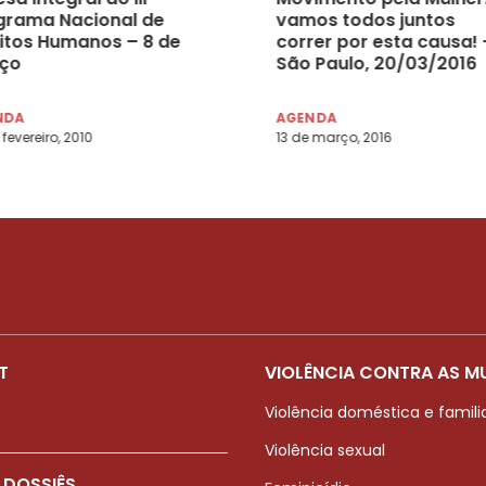
grama Nacional de
vamos todos juntos
eitos Humanos – 8 de
correr por esta causa! 
ço
São Paulo, 20/03/2016
NDA
AGENDA
 fevereiro, 2010
13 de março, 2016
T
VIOLÊNCIA CONTRA AS M
Violência doméstica e famili
Violência sexual
 DOSSIÊS