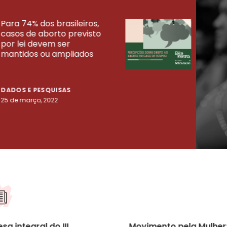
Para 74% dos brasileiros,
30% 
casos de aborto previsto
fora
UISAS
por lei devem ser
mort
mantidos ou ampliados
uma 
tenta
DADOS E PESQUISAS
DADO
25 de março, 2022
23 de
sa integral do III
Movimento pela Mulher