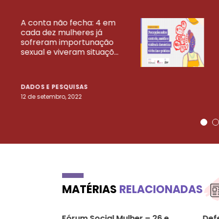
A conta não fecha: 4 em
cada dez mulheres já
VEJA MAIS PESQ
sofreram importunação
sexual e viveram situaçõ...
DADOS E PESQUISAS
12 de setembro, 2022
MATÉRIAS
RELACIONADAS
Fórum Social Mulher – 26 e
Defe