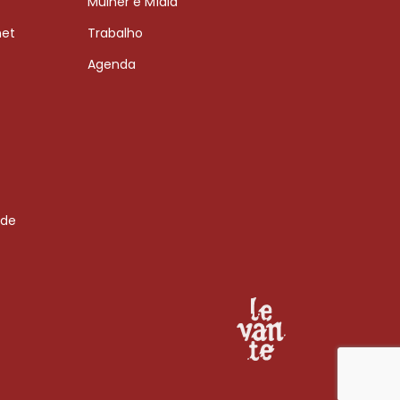
Mulher e Mídia
net
Trabalho
Agenda
 de