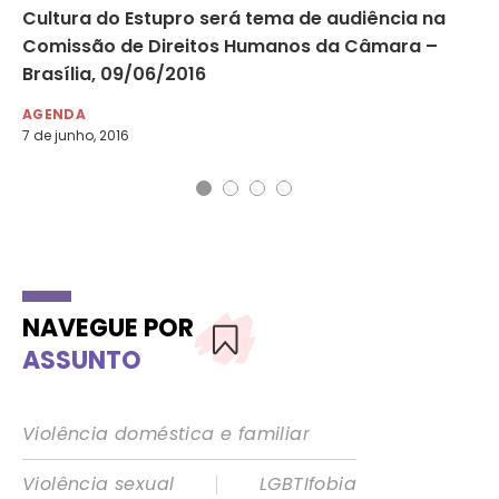
Cultura do Estupro será tema de audiência na
De
Comissão de Direitos Humanos da Câmara –
me
Brasília, 09/06/2016
ví
AGENDA
AG
7 de junho, 2016
12 
NAVEGUE POR
ASSUNTO
Violência doméstica e familiar
|
Violência sexual
LGBTIfobia