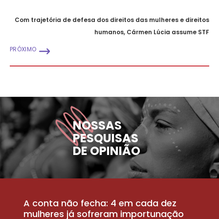
Com trajetória de defesa dos direitos das mulheres e direitos
humanos, Cármen Lúcia assume STF
PRÓXIMO
NOSSAS
PESQUISAS
DE OPINIÃO
A conta não fecha: 4 em cada dez
P
la
mulheres já sofreram importunação
a