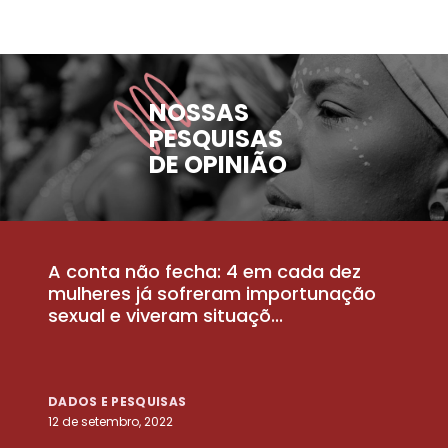
NOSSAS
PESQUISAS
DE OPINIÃO
A conta não fecha: 4 em cada dez
P
la
mulheres já sofreram importunação
a
sexual e viveram situaçõ...
m
DADOS E PESQUISAS
D
12 de setembro, 2022
25