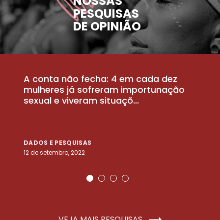
NOSSAS
PESQUISAS
DE OPINIÃO
A conta não fecha: 4 em cada dez
P
la
mulheres já sofreram importunação
a
sexual e viveram situaçõ...
m
DADOS E PESQUISAS
D
12 de setembro, 2022
25
VEJA MAIS PESQUISAS