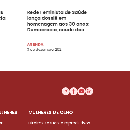
as
Rede Feminista de Saúde
ia,
lança dossiê em
homenagem aos 30 anos:
Democracia, saúde das
mulheres, direitos sexuais
e direitos reprodutivos
AGENDA
3 de dezembro, 2021
ULHERES
MULHERES DE OLHO
ar
Direitos sexuais e reprodutivos