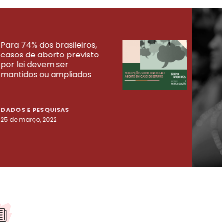
Para 74% dos brasileiros,
30% 
casos de aborto previsto
fora
UISAS
por lei devem ser
mort
mantidos ou ampliados
uma 
tenta
DADOS E PESQUISAS
DADO
25 de março, 2022
23 de