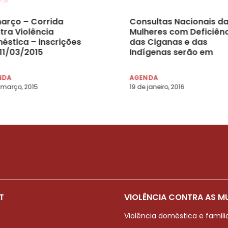
março – Corrida
Consultas Nacionais d
tra Violência
Mulheres com Deficiênc
éstica – inscrições
das Ciganas e das
 11/03/2015
Indígenas serão em
março
NDA
AGENDA
 março, 2015
19 de janeiro, 2016
T
VIOLÊNCIA CONTRA AS M
Violência doméstica e famili