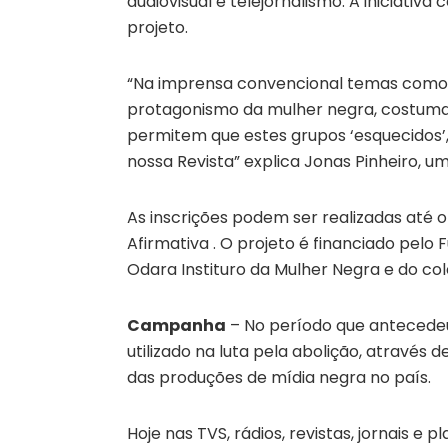
audiovisual e telejornalismo. A iniciativ
projeto.
“Na imprensa convencional temas como au
protagonismo da mulher negra, costumam
permitem que estes grupos ‘esquecidos’,
nossa Revista” explica Jonas Pinheiro, um
As inscrições podem ser realizadas até o
Afirmativa . O projeto é financiado pelo
Odara Instituro da Mulher Negra e do cole
Campanha
– No período que antecedeu o
utilizado na luta pela abolição, através d
das produções de mídia negra no país.
Hoje nas TVS, rádios, revistas, jornais e 