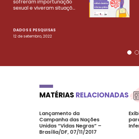
sofreram importunação
sexual e viveram situaçõ...
DADOS E PESQUISAS
12 de setembro, 2022
MATÉRIAS
RELACIONADAS
Lançamento da
Exib
Campanha das Nações
par
Unidas “Vidas Negras” –
Infe
Brasília/DF, 07/11/2017