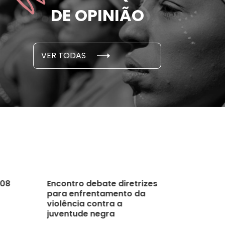
e por parceiro ou ex;
seus des
DE OPINIÃO
em cada 6 já sofreu
cidade
...
S E PESQUISAS
DADOS E P
VER TODAS
 novembro, 2021
15 de outubro
 08
Encontro debate diretrizes
para enfrentamento da
violência contra a
juventude negra