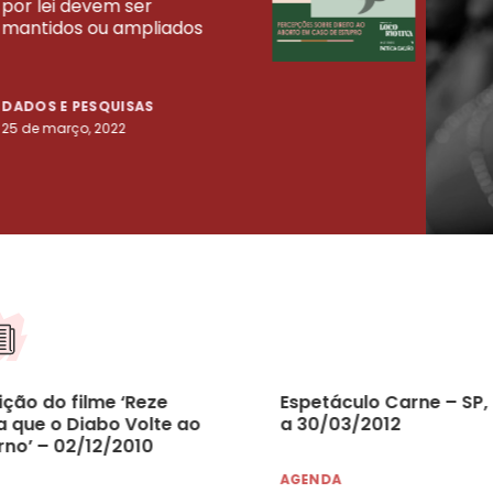
por lei devem ser
mort
mantidos ou ampliados
uma 
tenta
DADOS E PESQUISAS
DADO
25 de março, 2022
23 de
ição do filme ‘Reze
Espetáculo Carne – SP,
a que o Diabo Volte ao
a 30/03/2012
rno’ – 02/12/2010
AGENDA