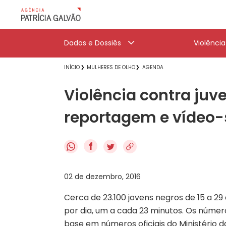
Dados e Dossiês
Violênci
INÍCIO
MULHERES DE OLHO
AGENDA
Violência contra juv
reportagem e vídeo-s
f
02 de dezembro, 2016
Cerca de 23.100 jovens negros de 15 a 29
por dia, um a cada 23 minutos. Os númer
base em números oficiais do Ministério d