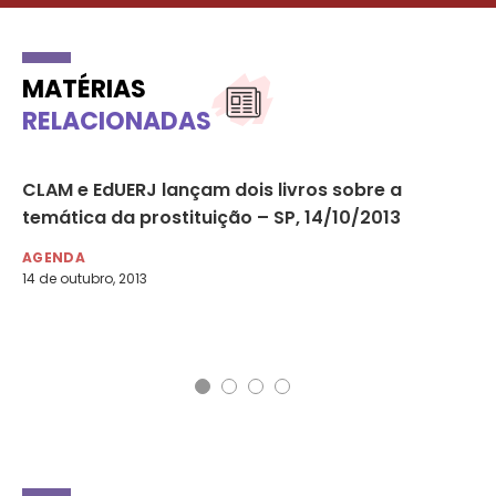
MATÉRIAS
RELACIONADAS
CLAM e EdUERJ lançam dois livros sobre a
I 
temática da prostituição – SP, 14/10/2013
Id
AGENDA
AG
14 de outubro, 2013
3 d