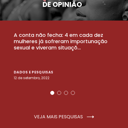
DE OPINIÃO
A conta não fecha: 4 em cada dez
P
la
mulheres já sofreram importunação
a
sexual e viveram situaçõ...
m
DADOS E PESQUISAS
D
12 de setembro, 2022
25
VEJA MAIS PESQUISAS