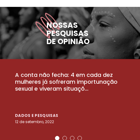
NOSSAS
PESQUISAS
DE OPINIÃO
A conta não fecha: 4 em cada dez
P
la
mulheres já sofreram importunação
a
sexual e viveram situaçõ...
m
DADOS E PESQUISAS
D
12 de setembro, 2022
25