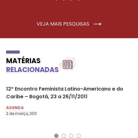
VEJA MAIS PESQUISAS
MATÉRIAS
RELACIONADAS
12º Encontro Feminista Latino-Americano e do
Mi
Caribe – Bogotá, 23 a 26/11/2011
na
AGENDA
AG
2 de março, 2011
16 