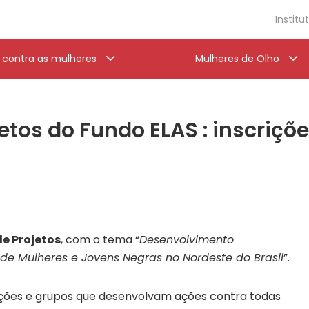
Institu
a contra as mulheres
Mulheres de Olho
etos do Fundo ELAS : inscriçõ
e Projetos
, com o tema “
Desenvolvimento
 de Mulheres e Jovens Negras no Nordeste do Brasil
”.
ações e grupos que desenvolvam ações contra todas