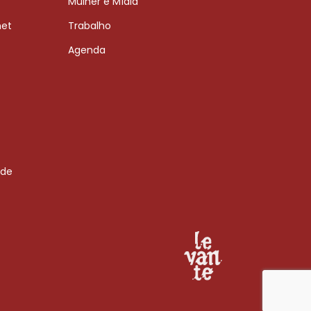
Mulher e Mídia
net
Trabalho
Agenda
 de