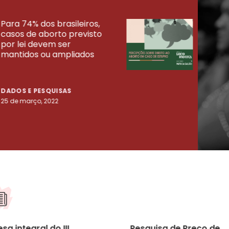
Para 74% dos brasileiros,
30% 
casos de aborto previsto
fora
UISAS
por lei devem ser
mort
mantidos ou ampliados
uma 
tenta
DADOS E PESQUISAS
DADO
25 de março, 2022
23 de
sa integral do III
Pesquisa de Preço de