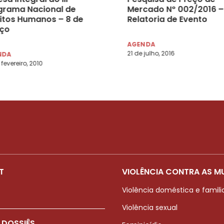
grama Nacional de
Mercado Nº 002/2016 –
eitos Humanos – 8 de
Relatoria de Evento
ço
AGENDA
21 de julho, 2016
NDA
 fevereiro, 2010
T
VIOLÊNCIA CONTRA AS M
Violência doméstica e famili
Violência sexual
 DOSSIÊS