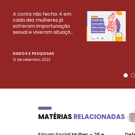
A conta não fecha: 4 em
cada dez mulheres já
VEJA MAIS PESQ
sofreram importunação
sexual e viveram situaçõ...
DADOS E PESQUISAS
12 de setembro, 2022
MATÉRIAS
RELACIONADAS
Fórum Social Mulher – 26 e
Defe