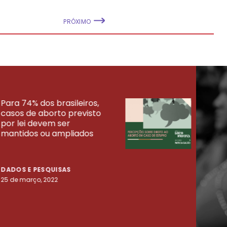
PRÓXIMO
Para 74% dos brasileiros,
30% 
casos de aborto previsto
fora
UISAS
por lei devem ser
mort
mantidos ou ampliados
uma 
tenta
DADOS E PESQUISAS
DADO
25 de março, 2022
23 de