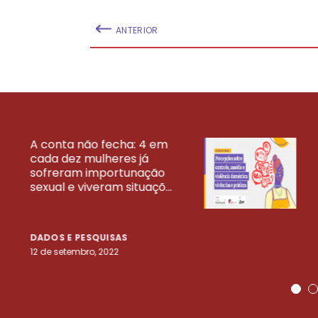
ANTERIOR
A conta não fecha: 4 em
cada dez mulheres já
VEJA MAIS PESQ
sofreram importunação
sexual e viveram situaçõ...
DADOS E PESQUISAS
12 de setembro, 2022