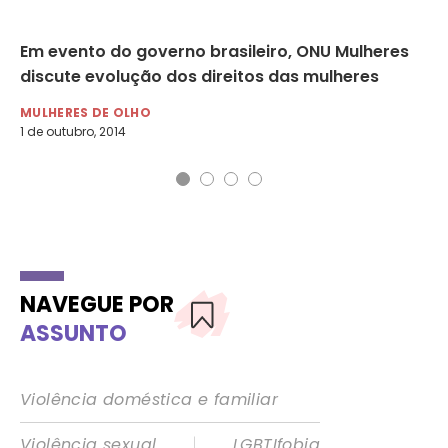
m
Em evento do governo brasileiro, ONU Mulheres
Ig
discute evolução dos direitos das mulheres
se
MULHERES DE OLHO
MU
1 de outubro, 2014
27 
NAVEGUE POR
ASSUNTO
Violência doméstica e familiar
|
Violência sexual
LGBTIfobia