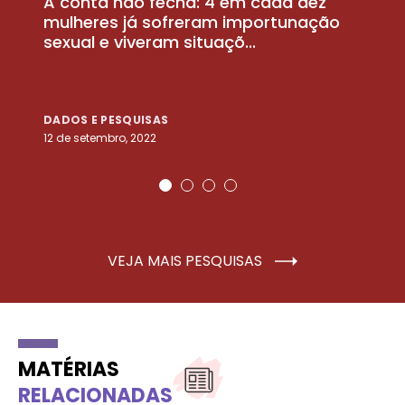
A conta não fecha: 4 em cada dez
P
la
mulheres já sofreram importunação
a
sexual e viveram situaçõ...
m
DADOS E PESQUISAS
D
12 de setembro, 2022
25
VEJA MAIS PESQUISAS
MATÉRIAS
RELACIONADAS