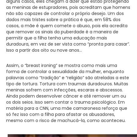
alguns casos, eles chegam a dizer que estão protegendo
as meninas de estupradores, pois acreditam que homens
não são capazes de controlar o próprio desejo. Um dos
dados mais tristes sobre a prática é que, em 58% dos
casos, a mãe é quem comete o abuso, pois ela acredita
que remover os sinais da puberdade é a maneira de
permitir que a filha tenha uma educação mais
duradoura, em vez de ser vista como “pronta para casar”.
Isso a partir dos oito ou nove anos…
Assim, o “breast ironing” se mostra como mais uma
forma de controlar a sexualidade da mulher, enquanto
palavras como “tradição” e “religião” são atreladas a este
tipo de tortura. Tortura com traumas duradouros. Muitas
meninas sofrem com infecções, escaras e abscessos.
Ainda podem desenvolver câncer e até remover um ou
os dois seios. Isso sem contar o trauma psicológico. Em
matéria para a CNN, uma mãe camaronesa reforça que
só fez isso com a filha para afastar os abusadores,
mesmo com o risco de machucá-la, como aconteceu.