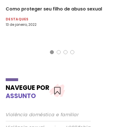
o
Como proteger seu filho de abuso sexual
De
co
DESTAQUES
13 de janeiro, 2022
DE
10 
NAVEGUE POR
ASSUNTO
Violência doméstica e familiar