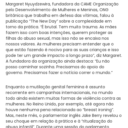
Margaret Nyuydzewira, fundadora da CAME Organização
pelo Desenvolvimento de Mulheres e Meninas, ONG
britânica que trabalha em defesa das vítimas, falou à
publicação “The New Day” sobre a complexidade em
torno da prática. “É brutal. Tem muito trauma. As mães
fazem isso com boas intenções, querem proteger as
filhas do abuso sexual, mas isso não se encaixa nos
nossos valores. As mulheres precisam entender que o
que estão fazendo é nocivo para as suas crianças e isso
pode ter um grande impacto a longo prazo”, diz Margaret.
A fundadora da organização ainda destaca: “Eu não
posso caminhar sozinha. Precisamos do apoio do
governo. Precisamos fazer a notícia correr o mundo.”
Enquanto a mutilação genital feminina é assunto
recorrente em campanhas internacionais, no mundo
todo ainda existem muitas formas de violência contra as
mulheres. No Reino Unido, por exemplo, até agora não
houve nenhuma pena relacionada ao “breast ironing”.
Mas, neste mês, o parlamentar inglês Jake Berry revelou o
seu choque em relação à prática e à “ritualização do
abuso infantil”. Durante uma sessão do parlamento