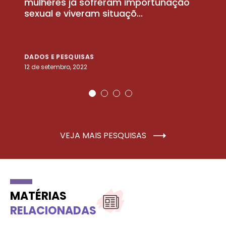
la
mulheres já sofreram importunação
a
sexual e viveram situaçõ...
m
DADOS E PESQUISAS
D
12 de setembro, 2022
25
VEJA MAIS PESQUISAS
MATÉRIAS
RELACIONADAS