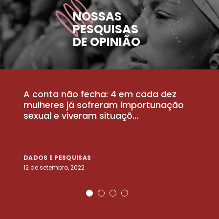
NOSSAS
PESQUISAS
DE OPINIÃO
A conta não fecha: 4 em cada dez
P
la
mulheres já sofreram importunação
a
sexual e viveram situaçõ...
m
DADOS E PESQUISAS
D
12 de setembro, 2022
25