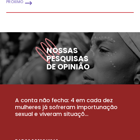
PRÓXIMO
NOSSAS
PESQUISAS
DE OPINIÃO
A conta não fecha: 4 em cada dez
P
la
mulheres já sofreram importunação
a
sexual e viveram situaçõ...
m