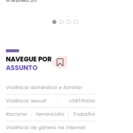
16 de janeiro, 2017
5 d
NAVEGUE POR
ASSUNTO
Violência doméstica e familiar
|
Violência sexual
LGBTIfobia
|
|
Racismo
Feminicídio
Trabalho
Violência de gênero na internet