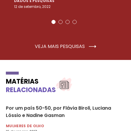
DADOS E PESQUISAS
D
12 de setembro, 2022
25
VEJA MAIS PESQUISAS
MATÉRIAS
RELACIONADAS
Por um país 50-50, por Flávia Biroli, Luciana
O 
Lóssio e Nadine Gasman
pa
MULHERES DE OLHO
MU