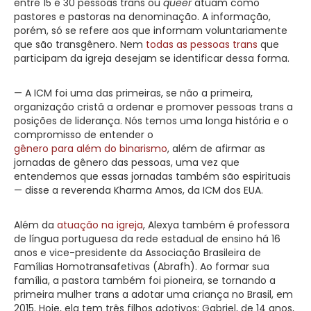
entre 15 e 30 pessoas trans ou
queer
atuam como
pastores e pastoras na denominação. A informação,
porém, só se refere aos que informam voluntariamente
que são transgênero. Nem
todas as pessoas trans
que
participam da igreja desejam se identificar dessa forma.
— A ICM foi uma das primeiras, se não a primeira,
organização cristã a ordenar e promover pessoas trans a
posições de liderança. Nós temos uma longa história e o
compromisso de entender o
gênero para além do binarismo
, além de afirmar as
jornadas de gênero das pessoas, uma vez que
entendemos que essas jornadas também são espirituais
— disse a reverenda Kharma Amos, da ICM dos EUA.
Além da
atuação na igreja
, Alexya também é professora
de língua portuguesa da rede estadual de ensino há 16
anos e vice-presidente da Associação Brasileira de
Famílias Homotransafetivas (Abrafh). Ao formar sua
família, a pastora também foi pioneira, se tornando a
primeira mulher trans a adotar uma criança no Brasil, em
2015. Hoje, ela tem três filhos adotivos: Gabriel, de 14 anos,