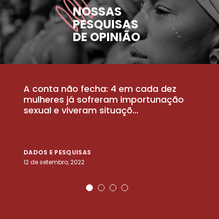
NOSSAS
PESQUISAS
DE OPINIÃO
A conta não fecha: 4 em cada dez
P
la
mulheres já sofreram importunação
a
sexual e viveram situaçõ...
m
DADOS E PESQUISAS
D
12 de setembro, 2022
25