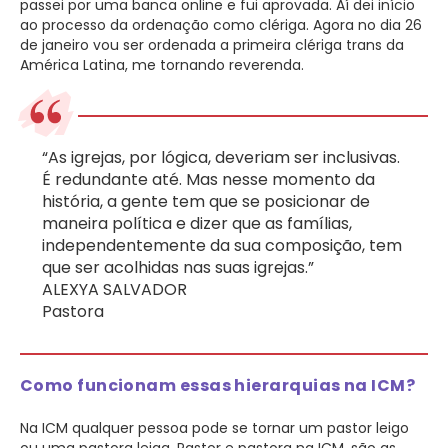
passei por uma banca online e fui aprovada. Aí dei início
ao processo da ordenação como clériga. Agora no dia 26
de janeiro vou ser ordenada a primeira clériga trans da
América Latina, me tornando reverenda.
“As igrejas, por lógica, deveriam ser inclusivas.
É redundante até. Mas nesse momento da
história, a gente tem que se posicionar de
maneira política e dizer que as famílias,
independentemente da sua composição, tem
que ser acolhidas nas suas igrejas.”
ALEXYA SALVADOR
Pastora
Como funcionam essas hierarquias na ICM?
Na ICM qualquer pessoa pode se tornar um pastor leigo
ou uma pastora leiga. Pastor e pastora na ICM, são as