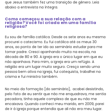
que Jesus também fez uma transição de gênero. Leia
abaixo a entrevista na íntegra.
Como começou a sua relação com a
religião? Você foi criada em uma família
religiosa?
Eu sou de família católica. Desde os sete anos eu mesma
procurei o catecismo. Eu fui católica até os meus 30
anos, ao ponto de ter ido ao seminário estudar para me
tornar padre. Cresci apanhando muito na escola, na
década de 80 e 90. A igreja era o único lugar em que eu
não apanhava. Para mim, a igreja era um refúgio. A
religião era um lugar muito seguro. Cresço sendo uma
pessoa bem ativa na igreja, fui catequista, trabalhei na
crisma e fui ministra também.
No meio da formação [do seminário], acabei desistindo,
pelo fato de eu sentir que não me enquadrava, me sentia
pecadora, tinha aquele complexo de que eu não me
encaixava. Quando conheci meu marido, em 2009, parei
de ir à igreja porque entendia que ali não era meu lugar.