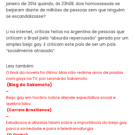
janeiro de 2014 quando, às 23h08, dois homossexuais se
beijaram diante de milhões de pessoas sem que ninguém
se escandalizasse?
Li na internet, críticas feitas na Argentina de pessoas que
criticam o Brasil pela “absurda repercussão” gerada por um
simples beijo gay. E criticam este país de ser um país
“socialmente atrasado”.
Leia também:
O final da novela foi ótimo. Mas não redime anos de piadas
com gays na TV, por Leonardo Sakamoto
(Blog do
Sakamoto)
–
Beijo gay em horário nobre atende expectativa social e
quebra tabu
(Correio Braziliense)
–
Estudiosos e ativistas falam sobre a importância do beijo gay
para a sociedade e para a teledramaturgia
(O Globo)