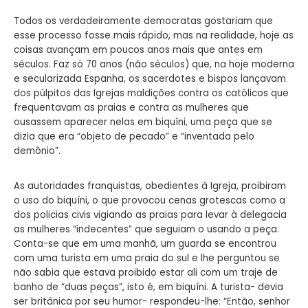
Todos os verdadeiramente democratas gostariam que
esse processo fosse mais rápido, mas na realidade, hoje as
coisas avançam em poucos anos mais que antes em
séculos. Faz só 70 anos (não séculos) que, na hoje moderna
e secularizada Espanha, os sacerdotes e bispos lançavam
dos púlpitos das Igrejas maldições contra os católicos que
frequentavam as praias e contra as mulheres que
ousassem aparecer nelas em biquíni, uma peça que se
dizia que era “objeto de pecado” e “inventada pelo
demônio”.
As autoridades franquistas, obedientes à Igreja, proibiram
o uso do biquíni, o que provocou cenas grotescas como a
dos policias civis vigiando as praias para levar à delegacia
as mulheres “indecentes” que seguiam o usando a peça.
Conta-se que em uma manhã, um guarda se encontrou
com uma turista em uma praia do sul e lhe perguntou se
não sabia que estava proibido estar ali com um traje de
banho de “duas peças”, isto é, em biquíni. A turista- devia
ser britânica por seu humor- respondeu-lhe: “Então, senhor