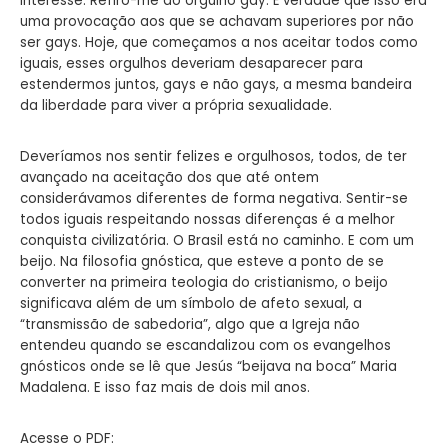
interesse. Refiro-me ao orgulho gay. É verdade que isso era
uma provocação aos que se achavam superiores por não
ser gays. Hoje, que começamos a nos aceitar todos como
iguais, esses orgulhos deveriam desaparecer para
estendermos juntos, gays e não gays, a mesma bandeira
da liberdade para viver a própria sexualidade.
Deveríamos nos sentir felizes e orgulhosos, todos, de ter
avançado na aceitação dos que até ontem
considerávamos diferentes de forma negativa. Sentir-se
todos iguais respeitando nossas diferenças é a melhor
conquista civilizatória. O Brasil está no caminho. E com um
beijo. Na filosofia gnóstica, que esteve a ponto de se
converter na primeira teologia do cristianismo, o beijo
significava além de um símbolo de afeto sexual, a
“transmissão de sabedoria”, algo que a Igreja não
entendeu quando se escandalizou com os evangelhos
gnósticos onde se lê que Jesús “beijava na boca” Maria
Madalena. E isso faz mais de dois mil anos.
Acesse o PDF: