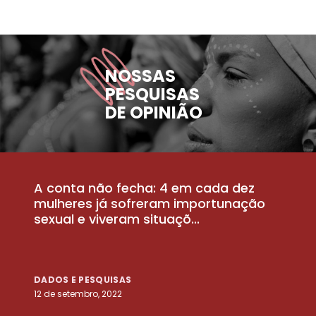
NOSSAS
PESQUISAS
DE OPINIÃO
A conta não fecha: 4 em cada dez
P
la
mulheres já sofreram importunação
a
sexual e viveram situaçõ...
m
DADOS E PESQUISAS
D
12 de setembro, 2022
25