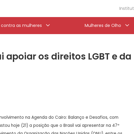
Institu
a contra as mulheres
Mulheres de Olho
ai apoiar os direitos LGBT e 
volvimento na Agenda do Cairo: Balanço e Desafios, com
ustou hoje (21) a posição que o Brasil vai apresentar na 47ª
imento da Organização das Nações Unidas (ONU), entre os