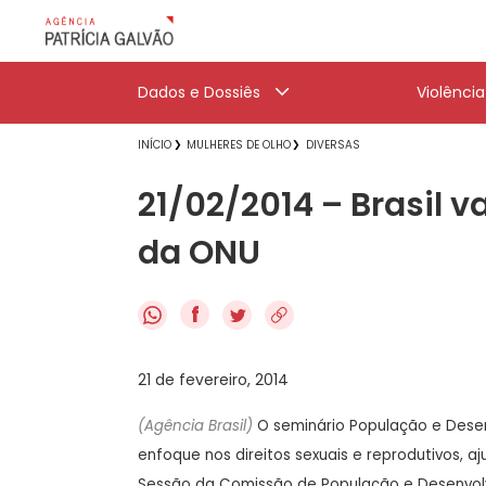
Dados e Dossiês
Violênci
INÍCIO
MULHERES DE OLHO
DIVERSAS
21/02/2014 – Brasil v
da ONU
f
21 de fevereiro, 2014
(Agência Brasil)
O seminário População e Desen
enfoque nos direitos sexuais e reprodutivos, aj
Sessão da Comissão de População e Desenvolv