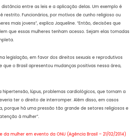
 distância entre as leis e a aplicação delas. Um exemplo é
estrito. Funcionários, por motivos de cunho religioso ou
res mais jovens”, explica Jaqueline. “Então, decisões que
dem que essas mulheres tenham acesso. Sejam elas tomadas
mpleta.
 legislação, em favor dos direitos sexuais e reprodutivos
e que o Brasil apresentou mudanças positivas nessa área,
 hipertensão, lúpus, problemas cardiológicos, que tornam a
deveria ter o direito de interromper. Além disso, em casos
da, porque há uma pressão tão grande de setores religiosos e
atenção à mulher”.
BT e da mulher em evento da ONU (Agência Brasil – 21/02/2014)