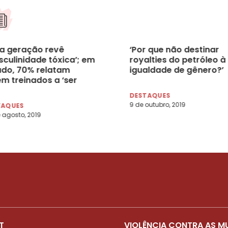
a geração revê
‘Por que não destinar
sculinidade tóxica’; em
royalties do petróleo à
udo, 70% relatam
igualdade de gênero?’
em treinados a ‘ser
ho’
DESTAQUES
9 de outubro, 2019
TAQUES
 agosto, 2019
T
VIOLÊNCIA CONTRA AS M