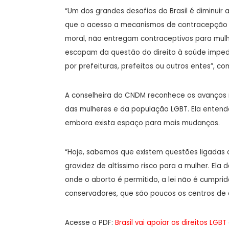
“Um dos grandes desafios do Brasil é diminuir a
que o acesso a mecanismos de contracepção é r
moral, não entregam contraceptivos para mulhe
escapam da questão do direito à saúde impe
por prefeituras, prefeitos ou outros entes”, co
A conselheira do CNDM reconhece os avanços na
das mulheres e da população LGBT. Ela entend
embora exista espaço para mais mudanças.
“Hoje, sabemos que existem questões ligadas a
gravidez de altíssimo risco para a mulher. Ela 
onde o aborto é permitido, a lei não é cumpri
conservadores, que são poucos os centros de 
Acesse o PDF:
Brasil vai apoiar os direitos LG