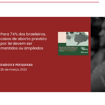
Para 74% dos brasileiros,
30% 
casos de aborto previsto
fora
UISAS
por lei devem ser
mort
mantidos ou ampliados
uma 
tenta
DADOS E PESQUISAS
DADO
25 de março, 2022
23 de