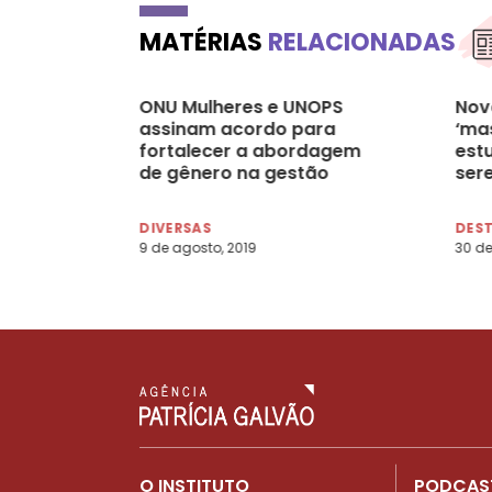
MATÉRIAS
RELACIONADAS
ONU Mulheres e UNOPS
Nov
assinam acordo para
‘ma
fortalecer a abordagem
est
de gênero na gestão
ser
pública
mac
DIVERSAS
DES
9 de agosto, 2019
30 de
O INSTITUTO
PODCAS