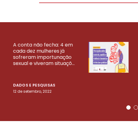
A conta não fecha: 4 em
cada dez mulheres já
VEJA MAIS PESQ
sofreram importunação
sexual e viveram situaçõ...
DADOS E PESQUISAS
12 de setembro, 2022