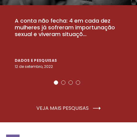
A conta não fecha: 4 em cada dez
P
la
mulheres já sofreram importunação
a
sexual e viveram situaçõ...
m
DADOS E PESQUISAS
D
12 de setembro, 2022
25
VEJA MAIS PESQUISAS