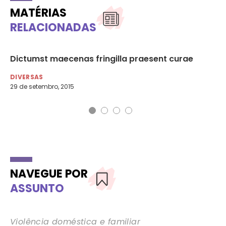
MATÉRIAS
RELACIONADAS
Dictumst maecenas fringilla praesent curae
Et
DIVERSAS
DI
29 de setembro, 2015
NAVEGUE POR
ASSUNTO
Violência doméstica e familiar