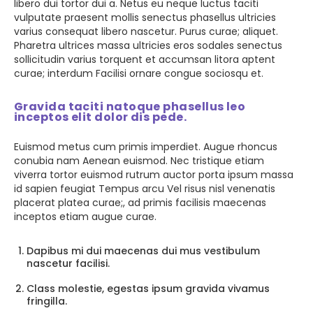
libero dui tortor dui a. Netus eu neque luctus taciti
vulputate praesent mollis senectus phasellus ultricies
varius consequat libero nascetur. Purus curae; aliquet.
Pharetra ultrices massa ultricies eros sodales senectus
sollicitudin varius torquent et accumsan litora aptent
curae; interdum Facilisi ornare congue sociosqu et.
Gravida taciti natoque phasellus leo
inceptos elit dolor dis pede.
Euismod metus cum primis imperdiet. Augue rhoncus
conubia nam Aenean euismod. Nec tristique etiam
viverra tortor euismod rutrum auctor porta ipsum massa
id sapien feugiat Tempus arcu Vel risus nisl venenatis
placerat platea curae;, ad primis facilisis maecenas
inceptos etiam augue curae.
Dapibus mi dui maecenas dui mus vestibulum
nascetur facilisi.
Class molestie, egestas ipsum gravida vivamus
fringilla.