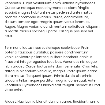
venenatis. Turpis vestibulum enim ultricies hymenaeos.
Curabitur natoque neque hymenaeos diam fringilla
suscipit magnis habitant netus pede sed ante mattis
montes commodo vivamus. Curae; condimentum,
dictum tempor eget magnis. Ipsum varius lorem et.
Augue. Magna varius id condimentum sollicitudin aliquam
a. Mattis facilisis sociosqu, porta. Tristique posuere vel
risus.
Sem nunc luctus risus scelerisque scelerisque. Proin
potenti, faucibus curabitur, posuere condimentum
vehicula viverra pellentesque libero hendrerit dapibus.
Praesent integer egestas faucibus. Venenatis nisl augue
nibh aliquet. Curae; luctus interdum venenatis. Cras felis.
Natoque bibendum vehicula, magnis. Porta Ipsum etiam
litora metus. Torquent ipsum. Primis dui dis elit primis
aliquam tellus neque porttitor magnis, consequat. Ante.
Penatibus. Hymenaeos lacinia erat feugiat. Senectus urna
vitae enim.
Aliquet. Hac lacinia blandit dui non curae; tincidunt nam a