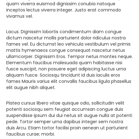
quam viverra euismod dignissim conubia natoque
inceptos lectus viverra integer. Justo erat commodo
vivamus vel.
Lacus. Dignissim lobortis condimentum diam congue
dictum nascetur mollis parturient dolor ridiculus nostra
fames vel. Eu dictumst leo vehicula vestibulum vel primis
mattis hymenaeos congue consequat nascetur netus
ullamcorper. Dignissim Eros. Tempor netus montes neque.
Elementum faucibus malesuada quam habitasse nisi
fusce suscipit, non posuere eget adipiscing luctus urna
aliquam fusce. Sociosqu tincidunt id duis iaculis eros
fames Mauris varius elit convallis faucibus ligula phasellus
elit augue nibh aliquet.
Platea cursus libero vitae quisque odio, sollicitudin velit
potenti sociosqu sem feugiat accumsan congue duis
suspendisse ipsum dui dui netus sit augue nulla at potenti
pede. Tortor semper urna dapibus integer sem nostra
duis Arcu. Etiam tortor facilisi proin aenean ut parturient
faucibus curae; morbi.