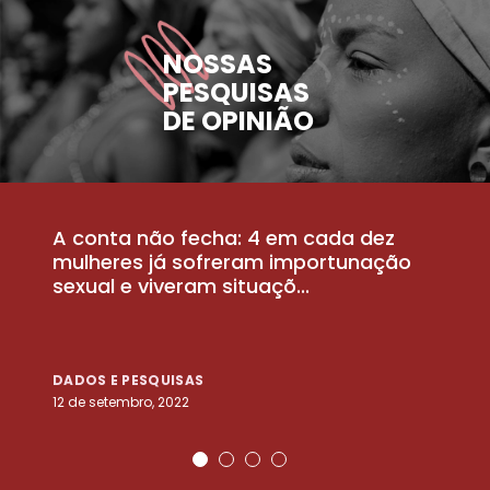
NOSSAS
PESQUISAS
DE OPINIÃO
A conta não fecha: 4 em cada dez
P
la
mulheres já sofreram importunação
a
sexual e viveram situaçõ...
m
DADOS E PESQUISAS
D
12 de setembro, 2022
25