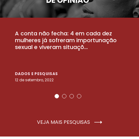
DE OPINIÃO
A conta não fecha: 4 em cada dez
P
la
mulheres já sofreram importunação
a
sexual e viveram situaçõ...
m
DADOS E PESQUISAS
D
12 de setembro, 2022
25
VEJA MAIS PESQUISAS