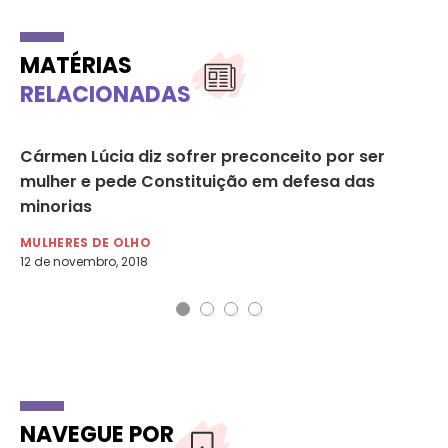
MATÉRIAS
RELACIONADAS
 à
Cármen Lúcia diz sofrer preconceito por ser
Av
mulher e pede Constituição em defesa das
vi
minorias
DI
8 d
MULHERES DE OLHO
12 de novembro, 2018
NAVEGUE POR