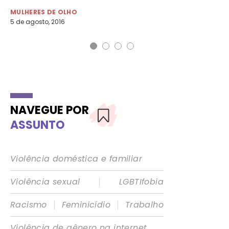
11 
MULHERES DE OLHO
5 de agosto, 2016
NAVEGUE POR
ASSUNTO
Violência doméstica e familiar
|
Violência sexual
LGBTIfobia
|
|
Racismo
Feminicídio
Trabalho
Violência de gênero na internet