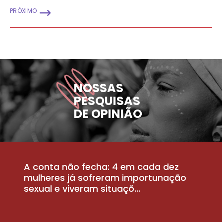
PRÓXIMO
NOSSAS
PESQUISAS
DE OPINIÃO
A conta não fecha: 4 em cada dez
P
la
mulheres já sofreram importunação
a
sexual e viveram situaçõ...
m