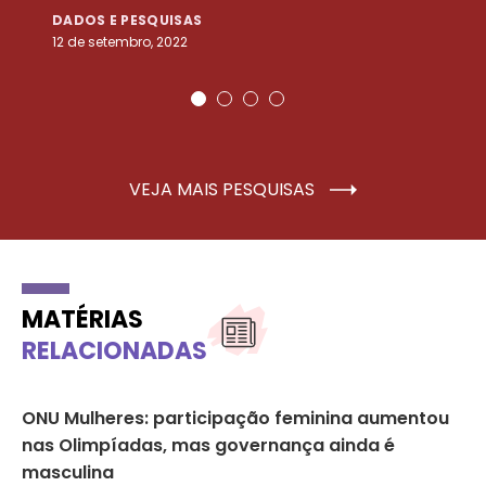
DADOS E PESQUISAS
D
12 de setembro, 2022
25
VEJA MAIS PESQUISAS
MATÉRIAS
RELACIONADAS
s
ONU Mulheres: participação feminina aumentou
Ap
nas Olimpíadas, mas governança ainda é
ma
masculina
FE