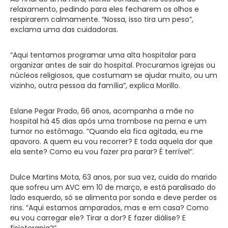
relaxamento, pedindo para eles fecharem os olhos e
respirarem calmamente. “Nossa, isso tira um peso”,
exclama uma das cuidadoras.
“Aqui tentamos programar uma alta hospitalar para
organizar antes de sair do hospital. Procuramos igrejas ou
núcleos religiosos, que costumam se ajudar muito, ou um
vizinho, outra pessoa da família”, explica Morillo.
Eslane Pegar Prado, 66 anos, acompanha a mãe no
hospital há
45 dias após uma trombose na perna e um
tumor no estômago. “Quando ela fica agitada, eu me
apavoro. A quem eu vou recorrer? E toda aquela dor que
ela sente? Como eu vou fazer pra parar? É terrível”.
Dulce Martins Mota, 63 anos, por sua vez, cuida do marido
que sofreu um AVC em 10 de março, e está paralisado do
lado esquerdo, só se alimenta por sonda e deve perder os
rins. “Aqui estamos amparados, mas e em casa? Como
eu vou carregar ele? Tirar a dor? E fazer diálise? E
fisioterapia?”