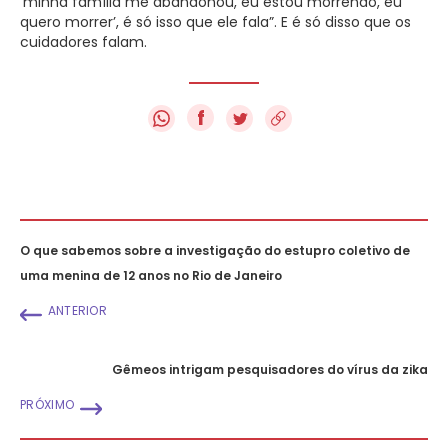
‘minha família me abandonou, eu estou morrendo, eu
quero morrer’, é só isso que ele fala”. E é só disso que os
cuidadores falam.
f
O que sabemos sobre a investigação do estupro coletivo de
uma menina de 12 anos no Rio de Janeiro
ANTERIOR
Gêmeos intrigam pesquisadores do vírus da zika
PRÓXIMO