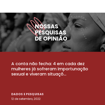
NOSSAS
PESQUISAS
DE OPINIÃO
A conta não fecha: 4 em cada dez
P
la
mulheres já sofreram importunação
a
sexual e viveram situaçõ...
m
DADOS E PESQUISAS
D
12 de setembro, 2022
25