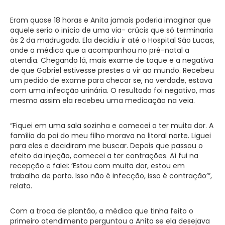
Eram quase 18 horas e Anita jamais poderia imaginar que
aquele seria o início de uma via- crúcis que só terminaria
às 2 da madrugada. Ela decidiu ir até o Hospital São Lucas,
onde a médica que a acompanhou no pré-natal a
atendia. Chegando lá, mais exame de toque e a negativa
de que Gabriel estivesse prestes a vir ao mundo. Recebeu
um pedido de exame para checar se, na verdade, estava
com uma infecção urinária. O resultado foi negativo, mas
mesmo assim ela recebeu uma medicação na veia.
“Fiquei em uma sala sozinha e comecei a ter muita dor. A
família do pai do meu filho morava no litoral norte. Liguei
para eles e decidiram me buscar. Depois que passou o
efeito da injeção, comecei a ter contrações. Aí fui na
recepção e falei: ‘Estou com muita dor, estou em
trabalho de parto. Isso não é infecção, isso é contração’”,
relata.
Com a troca de plantão, a médica que tinha feito o
primeiro atendimento perguntou a Anita se ela desejava