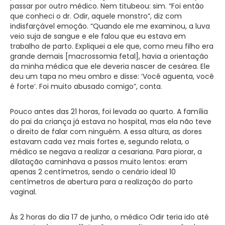
passar por outro médico. Nem titubeou: sim. “Foi então
que conheci o dr. Odir, aquele monstro”, diz com
indisfarçável emoção. “Quando ele me examinou, a luva
veio suja de sangue e ele falou que eu estava em
trabalho de parto. Expliquei a ele que, como meu filho era
grande demais [macrossomia fetal], havia a orientação
da minha médica que ele deveria nascer de cesárea. Ele
deu um tapa no meu ombro e disse: ‘Você aguenta, você
é forte’. Foi muito abusado comigo”, conta.
Pouco antes das 21 horas, foi levada ao quarto. A família
do pai da criança já estava no hospital, mas ela não teve
o direito de falar com ninguém. A essa altura, as dores
estavam cada vez mais fortes e, segundo relata, o
médico se negava a realizar a cesariana. Para piorar, a
dilatação caminhava a passos muito lentos: eram
apenas 2 centímetros, sendo o cenário ideal 10
centímetros de abertura para a realização do parto
vaginal.
Às 2 horas do dia 17 de junho, o médico Odir teria ido até