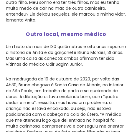
outro filho. Meu sonho era ter três filhos, mas eu tenho
muito medo de cair na mão de outro carniceiro,
entendeu? Ele deixou sequelas, ele marcou a minha vida”,
lamenta Anita.
Outro local, mesmo médico
Um hiato de mais de 130 quilômetros e oito anos separam
a história de Anita e da garçonete Bruna Moraes, 31 anos.
Mas uma coisa as conecta: ambas afirmam ter sido
vítimas do médico Odir Sagim Junior.
Na madrugada de 19 de outubro de 2020, por volta das
4h30, Bruna chegava à Santa Casa de Atibaia, no interior
de São Paulo, em trabalho de parto e se queixando de
dores. A dilatação estava evoluindo bem, com “quatro
dedos e meio”, ressalta, mas havia um problema: a
criança não estava encaixada, ou seja, não estava
posicionada com a cabeça no colo do útero. “A médica
que me atendeu logo que dei entrada no hospital foi
muito carinhosa, compreensiva e conseguiu me orientar
direitinho. Explicou que, de fato, minha filha não estava