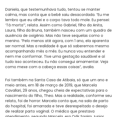
Daniela, que testemunhava tudo, tentou se manter
calma, mas conta que a bebê saiu desacordada. “Eu me
lembro que eu olhei e o corpo tava todo mole. Eu pensei:
‘Tá morta’”, relata. Assim como Gabriel, filho da Anita,
Laura, filha da Bruna, também nasceu com um quadro de
ausência de oxigênio. Mas não teve sequelas como o
menino. “Pelo menos até agora, com 1 ano, ela aparenta
ser normal. Mas a realidade é que só saberemos mesmo
acompanhando mês a mês. Eu nunca vou entender e
nem me conformar. Tive uma gestação saudável e aí
tudo isso aconteceu. Eu não consegui amamentar. Veja
como mexe com a cabeça essas coisas”, avalia.
Foi também na Santa Casa de Atibaia, só que um ano e
meio antes, em 18 de março de 2019, que Marcela
Cavallari, 29 anos, chegou cheia de expectativas para o
nascimento do filho, Theo. Mas a realidade, conforme seu
relato, foi de horror: Marcela conta que, na sala de parto
do hospital, foi amarrada e teve desrespeitado o desejo
de realizar parto vaginal. O médico que prestava
atendimento, segundo Marcela, era Odir Sagim Junior.