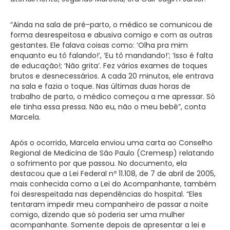
“Ainda na sala de pré-parto, o médico se comunicou de
forma desrespeitosa e abusiva comigo e com as outras
gestantes. Ele falava coisas como: ‘Olha pra mim
enquanto eu tô falando!’, ‘Eu tô mandando!’; ‘Isso é falta
de educação!; ‘Não grita’. Fez vários exames de toques
brutos e desnecessários. A cada 20 minutos, ele entrava
na sala e fazia o toque. Nas últimas duas horas de
trabalho de parto, o médico começou a me apressar. Só
ele tinha essa pressa. Não eu, não o meu bebê”, conta
Marcela.
Após o ocorrido, Marcela enviou uma carta ao Conselho
Regional de Medicina de São Paulo (Cremesp) relatando
o sofrimento por que passou. No documento, ela
destacou que a Lei Federal nº 11.108, de 7 de abril de 2005,
mais conhecida como a Lei do Acompanhante, também
foi desrespeitada nas dependências do hospital. “Eles
tentaram impedir meu companheiro de passar a noite
comigo, dizendo que só poderia ser uma mulher
acompanhante. Somente depois de apresentar a lei e