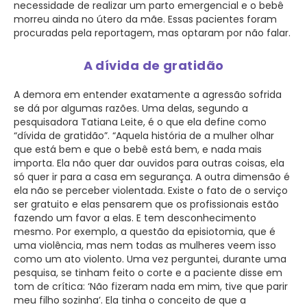
necessidade de realizar um parto emergencial e o bebê
morreu ainda no útero da mãe. Essas pacientes foram
procuradas pela reportagem, mas optaram por não falar.
A dívida de gratidão
A demora em entender exatamente a agressão sofrida
se dá por algumas razões. Uma delas, segundo a
pesquisadora Tatiana Leite, é o que ela define como
“dívida de gratidão”. “Aquela história de a mulher olhar
que está bem e que o bebê está bem, e nada mais
importa. Ela não quer dar ouvidos para outras coisas, ela
só quer ir para a casa em segurança. A outra dimensão é
ela não se perceber violentada. Existe o fato de o serviço
ser gratuito e elas pensarem que os profissionais estão
fazendo um favor a elas. E tem desconhecimento
mesmo. Por exemplo, a questão da episiotomia, que é
uma violência, mas nem todas as mulheres veem isso
como um ato violento. Uma vez perguntei, durante uma
pesquisa, se tinham feito o corte e a paciente disse em
tom de crítica: ‘Não fizeram nada em mim, tive que parir
meu filho sozinha’. Ela tinha o conceito de que a