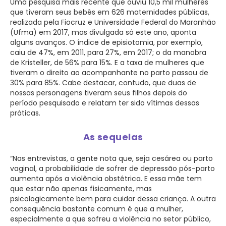
Uma pesquisa mais recente que ouviu 10,5 mil mulheres
que tiveram seus bebês em 626 maternidades públicas,
realizada pela Fiocruz e Universidade Federal do Maranhão
(Ufma) em 2017, mas divulgada só este ano, aponta
alguns avanços. O índice de episiotomia, por exemplo,
caiu de 47%, em 2011, para 27%, em 2017; o da manobra
de Kristeller, de 56% para 15%. E a taxa de mulheres que
tiveram o direito ao acompanhante no parto passou de
30% para 85%. Cabe destacar, contudo, que duas de
nossas personagens tiveram seus filhos depois do
período pesquisado e relatam ter sido vítimas dessas
práticas.
As sequelas
“Nas entrevistas, a gente nota que, seja cesárea ou parto
vaginal, a probabilidade de sofrer de depressão pós-parto
aumenta após a violência obstétrica. E essa mãe tem
que estar não apenas fisicamente, mas
psicologicamente bem para cuidar dessa criança. A outra
consequência bastante comum é que a mulher,
especialmente a que sofreu a violência no setor público,