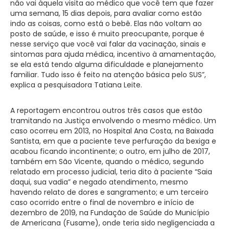
não vai àquela visita ao médico que você tem que fazer
uma semana, 15 dias depois, para avaliar como estão
indo as coisas, como está o bebê. Elas não voltam ao
posto de saúde, e isso é muito preocupante, porque é
nesse serviço que você vai falar da vacinação, sinais e
sintomas para ajuda médica, incentivo à amamentação,
se ela está tendo alguma dificuldade e planejamento
familiar. Tudo isso é feito na atenção básica pelo SUS”,
explica a pesquisadora Tatiana Leite.
A reportagem encontrou outros três casos que estão
tramitando na Justiça envolvendo o mesmo médico. Um
caso ocorreu em 2013, no Hospital Ana Costa, na Baixada
Santista, em que a paciente teve perfuração da bexiga e
acabou ficando incontinente; o outro, em julho de 2017,
também em São Vicente, quando o médico, segundo
relatado em processo judicial, teria dito à paciente “Saia
daqui, sua vadia” e negado atendimento, mesmo
havendo relato de dores e sangramento; e um terceiro
caso ocorrido entre o final de novembro e início de
dezembro de 2019, na Fundação de Saúde do Município
de Americana (Fusame), onde teria sido negligenciada a