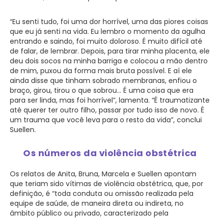
“Eu senti tudo, foi uma dor horrível, uma das piores coisas
que eu já senti na vida. Eu lembro o momento da agulha
entrando e saindo, foi muito doloroso. É muito difícil até
de falar, de lembrar. Depois, para tirar minha placenta, ele
deu dois socos na minha barriga e colocou a mão dentro
de mim, puxou da forma mais bruta possível. E aí ele
ainda disse que tinham sobrado membranas, enfiou o
braço, girou, tirou o que sobrou… É uma coisa que era
para ser linda, mas foi horrível”, lamenta. “É traumatizante
até querer ter outro filho, passar por tudo isso de novo. É
um trauma que você leva para o resto da vida”, conclui
Suellen.
Os números da violência obstétrica
Os relatos de Anita, Bruna, Marcela e Suellen apontam
que teriam sido vítimas de violência obstétrica, que, por
definição, é “toda conduta ou omissão realizada pela
equipe de saúde, de maneira direta ou indireta, no
âmbito público ou privado, caracterizado pela