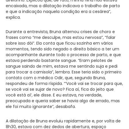
encaixada, mas a dilatação indicava o trabalho de parto
e que a indicação naquela condição era a cesárea”,
explica.
Durante a entrevista, Bruna alternou crises de choro e
frases como “me desculpe, mas estou nervosa”, “falar
sobre isso dói”. Ela conta que ficou sozinha em vários
momentos, tendo sido negado o direito básico a ter um
acompanhante durante todo o processo de parto, e que
estava perdendo bastante sangue. “Eram pelotes de
sangue saindo de mim, estava me sentindo suja e pedi
para trocar a camisola”, lembra. Esse teria sido o primeiro
contato com o médico Odir, que, segundo Bruna,
respondeu de forma ríspida. “‘Você vai se trocar para que,
se você vai se sujar de novo? Fica aí, fica do jeito que
você está aí’, ele disse. E eu estava, na verdade,
preocupada e queria saber se havia algo de errado, mas
ele foi muito ignorante”, desabafa.
A dilatação de Bruna evoluiu rapidamente e, por volta de
8h30, estava com dez dedos de abertura, espaço