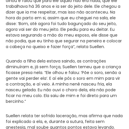
olhou e falou que para ele aquilo não era nada, que ele
trabalhava há 36 anos e ia ser do jeito dele. Ele chegou a
dizer que ia me respeitar, mas isso não aconteceu. Na
hora do parto em si, assim que eu cheguei na sala, ele
disse: ‘Bom, até agora foi tudo bagunçado do seu jeito,
agora vai ser do meu jeito. Ele pediu para eu deitar. Eu
estava segurando a mão do meu esposo, ele disse que
não podia, que eu tinha que segurar na peneira e colocar
a cabeça no queixo e fazer força”, relata Suellen.
Quando a filha dela estava saindo, as contrações
diminuíram e, já sem força, Suellen temeu que a criança
ficasse presa nela. “Ele olhou e falou: ‘Põe o soro, senão a
gente vai perder ela’. E aí ele pôs o soro em mim para vir
a contração, e aí veio. A minha nenê nasceu fria, ela
nasceu gelada. Eu não ouvi o choro dela, ela não pode
ficar no meu colo. Ela saiu de mim e foi direto para um
bercinho.”
Suellen relata ter sofrido laceração, mas afirma que nada
foi explicado a ela, e, durante a sutura, feita sem
anestesia, mal soube quantos pontos estava levando.