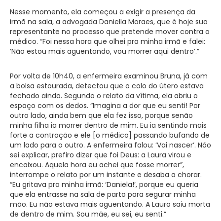
Nesse momento, ela começou a exigir a presença da
irmã na sala, a advogada Daniella Moraes, que é hoje sua
representante no processo que pretende mover contra o
médico. “Foi nessa hora que olhei pra minha irmã e falei:
‘Não estou mais aguentando, vou morrer aqui dentro’.”
Por volta de 10h40, a enfermeira examinou Bruna, já com
a bolsa estourada, detectou que o colo do útero estava
fechado ainda. Segundo o relato da vítima, ela abriu o
espaço com os dedos. “Imagina a dor que eu senti! Por
outro lado, ainda bem que ela fez isso, porque senão
minha filha ia morrer dentro de mim. Eu ia sentindo mais
forte a contração e ele [o médico] passando bufando de
um lado para o outro. A enfermeira falou: ‘Vai nascer’. Não
sei explicar, prefiro dizer que foi Deus: a Laura virou e
encaixou. Aquela hora eu achei que fosse morrer”,
interrompe o relato por um instante e desaba a chorar.
“Eu gritava pra minha irmã: ‘Daniela!’, porque eu queria
que ela entrasse na sala de parto para segurar minha
mão. Eu não estava mais aguentando. A Laura saiu morta
de dentro de mim. Sou mãe, eu sei, eu senti.”