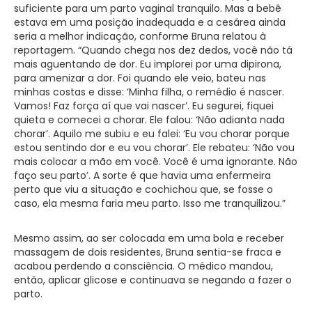
suficiente para um parto vaginal tranquilo. Mas a bebê
estava em uma posição inadequada e a cesárea ainda
seria a melhor indicação, conforme Bruna relatou à
reportagem. “Quando chega nos dez dedos, você não tá
mais aguentando de dor. Eu implorei por uma dipirona,
para amenizar a dor. Foi quando ele veio, bateu nas
minhas costas e disse: ‘Minha filha, o remédio é nascer.
Vamos! Faz força aí que vai nascer’. Eu segurei, fiquei
quieta e comecei a chorar. Ele falou: ‘Não adianta nada
chorar’. Aquilo me subiu e eu falei: ‘Eu vou chorar porque
estou sentindo dor e eu vou chorar’. Ele rebateu: ‘Não vou
mais colocar a mão em você. Você é uma ignorante. Não
faço seu parto’. A sorte é que havia uma enfermeira
perto que viu a situação e cochichou que, se fosse o
caso, ela mesma faria meu parto. Isso me tranquilizou.”
Mesmo assim, ao ser colocada em uma bola e receber
massagem de dois residentes, Bruna sentia-se fraca e
acabou perdendo a consciência. O médico mandou,
então, aplicar glicose e continuava se negando a fazer o
parto.