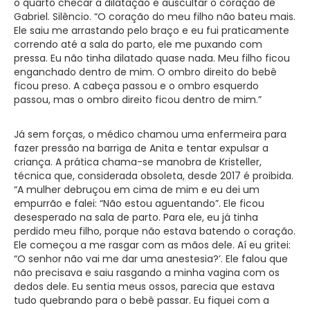
o quarto checar a dilatação e auscultar o coração de
Gabriel. Silêncio. “O coração do meu filho não bateu mais.
Ele saiu me arrastando pelo braço e eu fui praticamente
correndo até a sala do parto, ele me puxando com
pressa. Eu não tinha dilatado quase nada. Meu filho ficou
enganchado dentro de mim. O ombro direito do bebê
ficou preso. A cabeça passou e o ombro esquerdo
passou, mas o ombro direito ficou dentro de mim.”
Já sem forças, o médico chamou uma enfermeira para
fazer pressão na barriga de Anita e tentar expulsar a
criança. A prática chama-se manobra de Kristeller,
técnica que, considerada obsoleta, desde 2017 é proibida.
“A mulher debruçou em cima de mim e eu dei um
empurrão e falei: “Não estou aguentando”. Ele ficou
desesperado na sala de parto. Para ele, eu já tinha
perdido meu filho, porque não estava batendo o coração.
Ele começou a me rasgar com as mãos dele. Aí eu gritei:
“O senhor não vai me dar uma anestesia?’. Ele falou que
não precisava e saiu rasgando a minha vagina com os
dedos dele. Eu sentia meus ossos, parecia que estava
tudo quebrando para o bebê passar. Eu fiquei com a