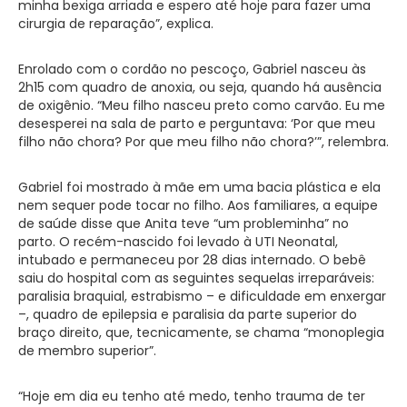
minha bexiga arriada e espero até hoje para fazer uma
cirurgia de reparação”, explica.
Enrolado com o cordão no pescoço, Gabriel nasceu às
2h15 com quadro de anoxia, ou seja, quando há ausência
de oxigênio. “Meu filho nasceu preto como carvão. Eu me
desesperei na sala de parto e perguntava: ‘Por que meu
filho não chora? Por que meu filho não chora?’”, relembra.
Gabriel foi mostrado à mãe em uma bacia plástica e ela
nem sequer pode tocar no filho. Aos familiares, a equipe
de saúde disse que Anita teve “um probleminha” no
parto. O recém-nascido foi levado à UTI Neonatal,
intubado e permaneceu por 28 dias internado. O bebê
saiu do hospital com as seguintes sequelas irreparáveis:
paralisia braquial, estrabismo – e dificuldade em enxergar
–, quadro de epilepsia e paralisia da parte superior do
braço direito, que, tecnicamente, se chama “monoplegia
de membro superior”.
“Hoje em dia eu tenho até medo, tenho trauma de ter