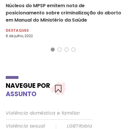
Núcleos do MPSP emitem nota de
Ab
posicionamento sobre criminalização do aborto
re
em Manual do Ministério da Saúde
DI
23 
DESTAQUES
6 de julho, 2022
NAVEGUE POR
ASSUNTO
Violência doméstica e familiar
|
Violência sexual
LGBTIfobia