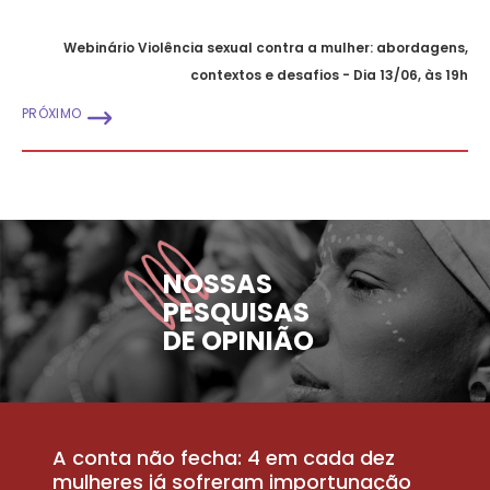
Webinário Violência sexual contra a mulher: abordagens,
contextos e desafios - Dia 13/06, às 19h
PRÓXIMO
NOSSAS
PESQUISAS
DE OPINIÃO
A conta não fecha: 4 em cada dez
P
la
mulheres já sofreram importunação
a