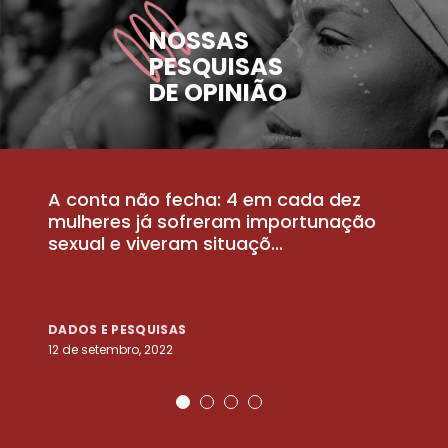
NOSSAS
PESQUISAS
DE OPINIÃO
A conta não fecha: 4 em cada dez
P
la
mulheres já sofreram importunação
a
sexual e viveram situaçõ...
m
DADOS E PESQUISAS
D
12 de setembro, 2022
25