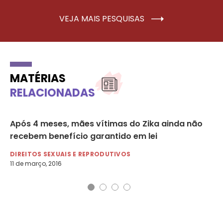
VEJA MAIS PESQUISAS
MATÉRIAS
RELACIONADAS
que
Após 4 meses, mães vítimas do Zika ainda não
US
recebem benefício garantido em lei
ap
DIREITOS SEXUAIS E REPRODUTIVOS
DI
11 de março, 2016
18 