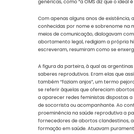
genéricas, como “a OMS diz que o ideal é
Com apenas alguns anos de existência, as
conhecidas por nome e sobrenome na ma
meios de comunicação, dialogavam com p
abortamento legal, redigiam a própria h
escreveram, resumiram como se enxerga
A figura da parteira, à qual as argentina
saberes reprodutivos. Eram elas que as
também “faziam anjos”, um termo pejorat
se referir àquelas que ofereciam abort
a aparecer redes feministas dispostas a
de socorrista ou acompanhante. Ao cont
proeminência na saúde reprodutiva a par
fornecedores de abortos clandestinos, as
formação em saúde. Atuavam puramente 