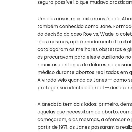
seguro possível, o que mudava drasticam
Um dos casos mais extremos é o do Abort
também conhecido como Jane. Formado e
da decisão do caso Roe vs. Wade, o colet
elas mesmas, aproximadamente 11 mil abor
catalogaram os melhores obstetras e gi
as procuravam para eles e auxiliando 
reunir as centenas de dólares necessár
médico durante abortos realizados em q
A virada veio quando as Janes — como 
proteger sua identidade real — descob
A anedota tem dois lados: primeiro, dem
aquelas que necessitam do aborto, como f
começarem, elas mesmas, a oferecer o p
partir de 1971, as Janes passaram a rea