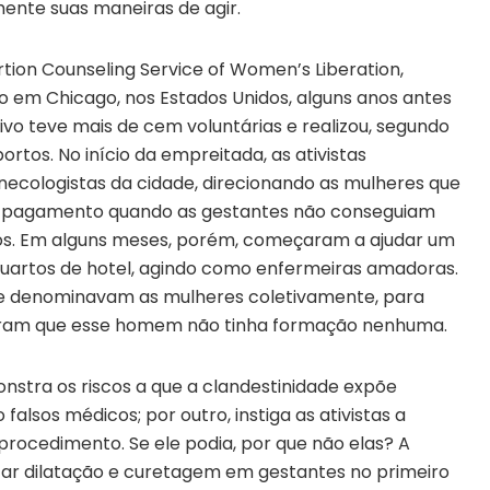
ente suas maneiras de agir.
ion Counseling Service of Women’s Liberation,
m Chicago, nos Estados Unidos, alguns anos antes
ivo teve mais de cem voluntárias e realizou, segundo
tos. No início da empreitada, as ativistas
necologistas da cidade, direcionando as mulheres que
no pagamento quando as gestantes não conseguiam
ios. Em alguns meses, porém, começaram a ajudar um
uartos de hotel, agindo como enfermeiras amadoras.
se denominavam as mulheres coletivamente, para
riram que esse homem não tinha formação nenhuma.
onstra os riscos a que a clandestinidade expõe
alsos médicos; por outro, instiga as ativistas a
rocedimento. Se ele podia, por que não elas? A
lizar dilatação e curetagem em gestantes no primeiro