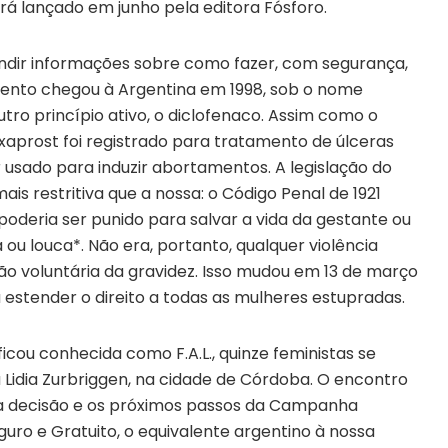
erá lançado em junho pela editora Fósforo.
undir informações sobre como fazer, com segurança,
nto chegou à Argentina em 1998, sob o nome
ro princípio ativo, o diclofenaco. Assim como o
Oxaprost foi registrado para tratamento de úlceras
usado para induzir abortamentos. A legislação do
is restritiva que a nossa: o Código Penal de 1921
oderia ser punido para salvar a vida da gestante ou
 ou louca*. Não era, portanto, qualquer violência
ção voluntária da gravidez. Isso mudou em 13 de março
 estender o direito a todas as mulheres estupradas.
cou conhecida como F.A.L., quinze feministas se
 Lidia Zurbriggen, na cidade de Córdoba. O encontro
 da decisão e os próximos passos da Campanha
guro e Gratuito, o equivalente argentino à nossa