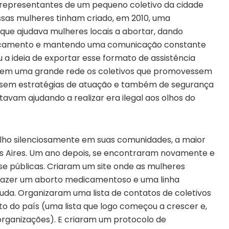
ia representantes de um pequeno coletivo da cidade
ssas mulheres tinham criado, em 2010, uma
ue ajudava mulheres locais a abortar, dando
dicamento e mantendo uma comunicação constante
 a ideia de exportar esse formato de assistência
o em uma grande rede os coletivos que promovessem
issem estratégias de atuação e também de segurança
tavam ajudando a realizar era ilegal aos olhos do
alho silenciosamente em suas comunidades, a maior
nos Aires. Um ano depois, se encontraram novamente e
e públicas. Criaram um site onde as mulheres
azer um aborto medicamentoso e uma linha
juda. Organizaram uma lista de contatos de coletivos
o do país (uma lista que logo começou a crescer e,
rganizações). E criaram um protocolo de