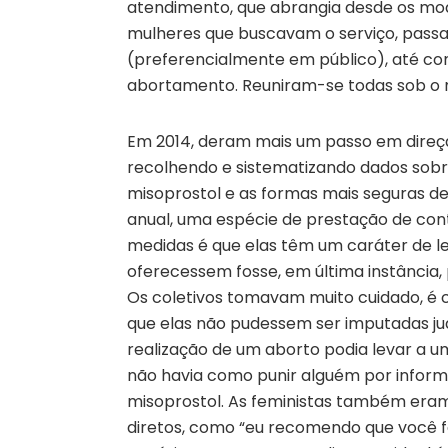
atendimento, que abrangia desde os mo
mulheres que buscavam o serviço, pass
(preferencialmente em público), até co
abortamento. Reuniram-se todas sob o 
Em 2014, deram mais um passo em direção
recolhendo e sistematizando dados sobre
misoprostol e as formas mais seguras de
anual, uma espécie de prestação de cont
medidas é que elas têm um caráter de le
oferecessem fosse, em última instância, 
Os coletivos tomavam muito cuidado, é c
que elas não pudessem ser imputadas jud
realização de um aborto podia levar a u
não havia como punir alguém por inform
misoprostol. As feministas também eram
diretos, como “eu recomendo que você fa