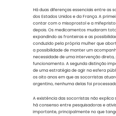
Há duas diferenças essenciais entre as s
dos Estados Unidos e da França. A prime
contar com o misoprostol e a mifeprist
depois. Os medicamentos mudaram total
expandindo as fronteiras e as possibili
conduzido pela própria mulher que aborta
a possibilidade de manter um acompanha
necessidade de uma intervenção direta, 
funcionamento. A segunda distinção impo
de uma estratégia de agir na esfera públi
os oito anos em que as socorristas atua
argentino, nenhuma delas foi processada
A existência das socorristas não explica
há consenso entre pesquisadoras e ati
importante, principalmente no que tange