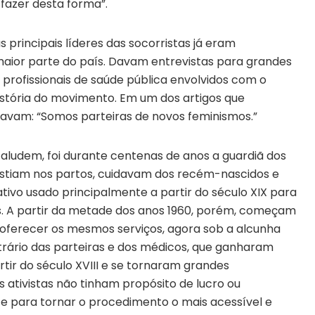
 fazer desta forma”.
 principais líderes das socorristas já eram
ior parte do país. Davam entrevistas para grandes
rofissionais de saúde pública envolvidos com o
istória do movimento. Em um dos artigos que
vam: “Somos parteiras de novos feminismos.”
s aludem, foi durante centenas de anos a guardiã dos
sistiam nos partos, cuidavam dos recém-nascidos e
ivo usado principalmente a partir do século XIX para
os. A partir da metade dos anos 1960, porém, começam
 oferecer os mesmos serviços, agora sob a alcunha
rário das parteiras e dos médicos, que ganharam
tir do século XVIII e se tornaram grandes
 ativistas não tinham propósito de lucro ou
para tornar o procedimento o mais acessível e