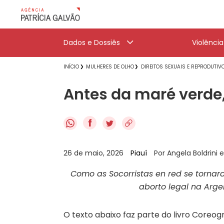
Dados e Dossiês
Violênci
INÍCIO
MULHERES DE OLHO
DIREITOS SEXUAIS E REPRODUTIV
Antes da maré verde,
f
26 de maio, 2026
Piauí
Por Angela Boldrini 
Como as Socorristas en red se torna
aborto legal na Argen
O texto abaixo faz parte do livro Coreogr