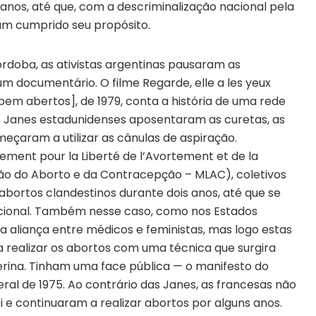
 anos, até que, com a descriminalização nacional pela
am cumprido seu propósito.
órdoba, as ativistas argentinas pausaram as
 um documentário. O filme Regarde, elle a les yeux
 bem abertos], de 1979, conta a história de uma rede
Janes estadunidenses aposentaram as curetas, as
meçaram a utilizar as cânulas de aspiração.
ent pour la Liberté de l’Avortement et de la
ão do Aborto e da Contracepção – MLAC), coletivos
 abortos clandestinos durante dois anos, até que se
acional. Também nesse caso, como nos Estados
aliança entre médicos e feministas, mas logo estas
realizar os abortos com uma técnica que surgira
erina. Tinham uma face pública — o manifesto do
eral de 1975. Ao contrário das Janes, as francesas não
e continuaram a realizar abortos por alguns anos.