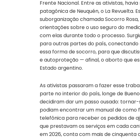
Frente Nacional. Entre as ativistas, hav
patagônica de Neuquén, o La Revuelta. E
suborganização chamada Socorro Rosa, q
orientações sobre o uso seguro do me
com elas durante todo o processo. Surgiu
para outras partes do país, conectand
essa forma de socorro, para que discut
e autoproteção — afinal, o aborto que es
Estado argentino.
As ativistas passaram a fazer esse trab
parte no interior do país, longe de Bue
decidiram dar um passo ousado: tornar-s
podiam encontrar um manual de como f
telefônica para receber os pedidos de a
que prestavam os serviços em cada cant
em 2026, conta com mais de cinquenta o