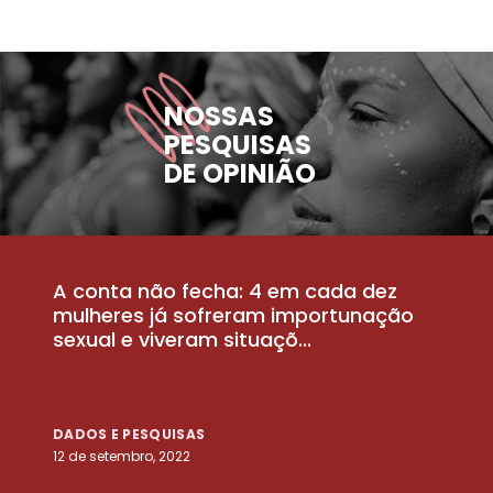
NOSSAS
PESQUISAS
DE OPINIÃO
A conta não fecha: 4 em cada dez
P
la
mulheres já sofreram importunação
a
sexual e viveram situaçõ...
m
DADOS E PESQUISAS
D
12 de setembro, 2022
25