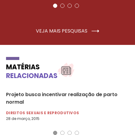
VEJA MAIS PESQUISAS
MATÉRIAS
RELACIONADAS
 à
Projeto busca incentivar realização de parto
Pr
normal
nú
DIREITOS SEXUAIS E REPRODUTIVOS
DI
28 de março, 2015
14 