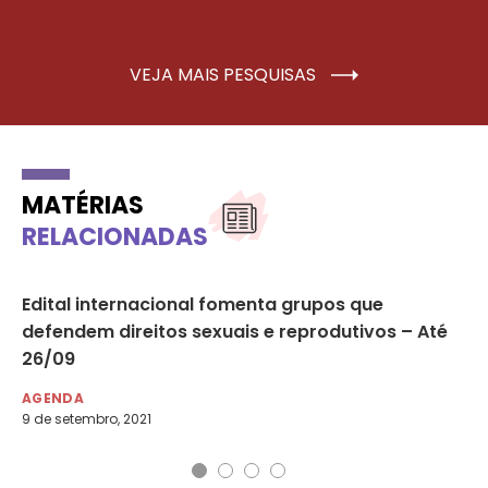
VEJA MAIS PESQUISAS
MATÉRIAS
RELACIONADAS
 o
Edital internacional fomenta grupos que
Pa
defendem direitos sexuais e reprodutivos – Até
07
26/09
AG
1 d
AGENDA
9 de setembro, 2021