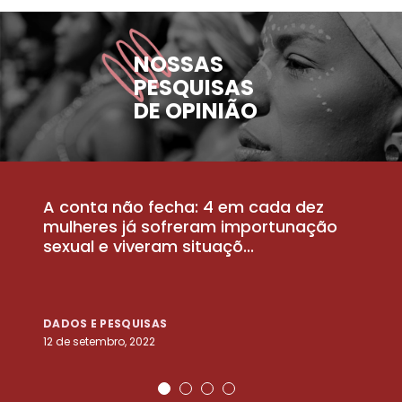
NOSSAS
PESQUISAS
DE OPINIÃO
A conta não fecha: 4 em cada dez
P
la
mulheres já sofreram importunação
a
sexual e viveram situaçõ...
m
DADOS E PESQUISAS
D
12 de setembro, 2022
25