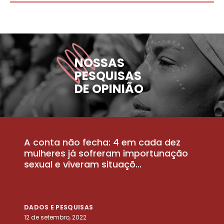
NOSSAS
PESQUISAS
DE OPINIÃO
A conta não fecha: 4 em cada dez
P
la
mulheres já sofreram importunação
a
sexual e viveram situaçõ...
m
DADOS E PESQUISAS
D
12 de setembro, 2022
25