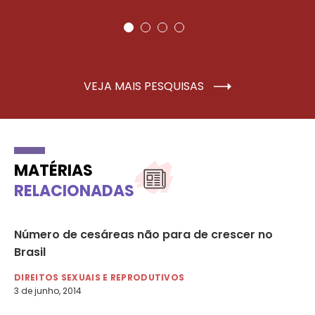
VEJA MAIS PESQUISAS
MATÉRIAS
RELACIONADAS
Número de cesáreas não para de crescer no
CC
Brasil
mo
DIREITOS SEXUAIS E REPRODUTIVOS
DI
3 de junho, 2014
10 