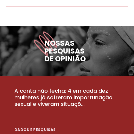
NOSSAS
PESQUISAS
DE OPINIÃO
A conta não fecha: 4 em cada dez
P
la
mulheres já sofreram importunação
a
sexual e viveram situaçõ...
m
DADOS E PESQUISAS
D