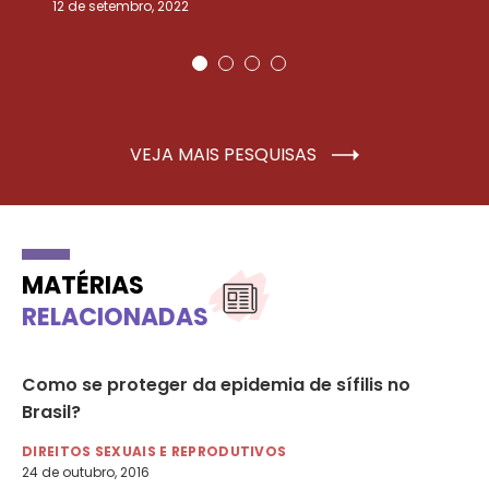
12 de setembro, 2022
25
VEJA MAIS PESQUISAS
MATÉRIAS
RELACIONADAS
ar
Como se proteger da epidemia de sífilis no
Po
Brasil?
DI
1 d
DIREITOS SEXUAIS E REPRODUTIVOS
24 de outubro, 2016