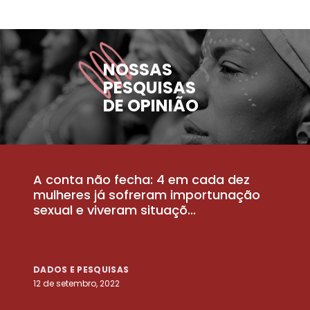
NOSSAS
PESQUISAS
DE OPINIÃO
A conta não fecha: 4 em cada dez
P
la
mulheres já sofreram importunação
a
sexual e viveram situaçõ...
m
DADOS E PESQUISAS
D
12 de setembro, 2022
25